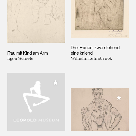
Drei Frauen, zwei stehend,
Frau mit Kind am Arm
eine kniend
Egon Schiele
Wilhelm Lehmbruck
Meiner Sammlung hinzufügen
Meiner 