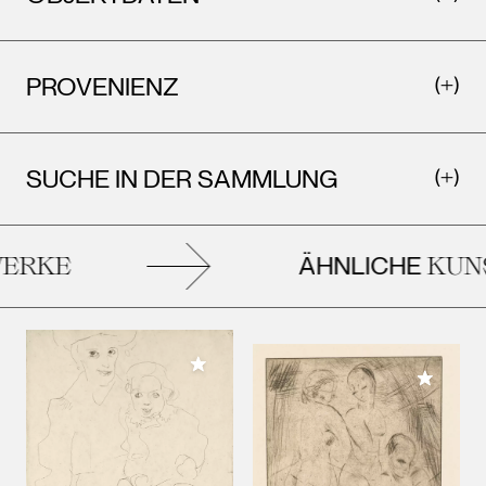
PROVENIENZ
SUCHE IN DER SAMMLUNG
ÄHNLICHE
RKE
KUNS
Meiner Sammlung hinzufügen
Meiner 