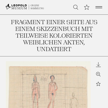
Open 
Meine Sammlu
ONLINE
Suche
SAMMLUNG
FRAGMENT EINER SEITE AUS
EINEM SKIZZENBUCH MIT
TEILWEISE KOLORIERTEN
WEIBLICHEN AKTEN
,
UNDATIERT
Downl
Zoom
Star