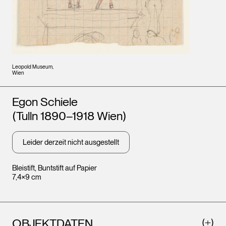
Leopold Museum,
Wien
Künstler*innen
Egon Schiele
(Tulln 1890–1918 Wien)
Leider derzeit nicht ausgestellt
Bleistift, Buntstift auf Papier
7,4×9 cm
OBJEKTDATEN