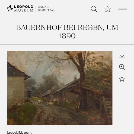
Open 
Meine Sammlu
ONLINE
Suche
SAMMLUNG
BAUERNHOF BEI REGEN
, UM
1890
Downl
Zoom
Star
Leopold Museum,