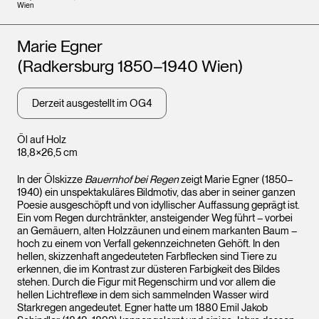
Wien
Künstler*innen
Marie Egner
(Radkersburg 1850–1940 Wien)
Derzeit ausgestellt im OG4
Öl auf Holz
18,8×26,5 cm
In der Ölskizze
Bauernhof bei Regen
zeigt Marie Egner (1850–
1940) ein unspektakuläres Bildmotiv, das aber in seiner ganzen
Poesie ausgeschöpft und von idyllischer Auffassung geprägt ist.
Ein vom Regen durchtränkter, ansteigender Weg führt – vorbei
an Gemäuern, alten Holzzäunen und einem markanten Baum –
hoch zu einem von Verfall gekennzeichneten Gehöft. In den
hellen, skizzenhaft angedeuteten Farbflecken sind Tiere zu
erkennen, die im Kontrast zur düsteren Farbigkeit des Bildes
stehen. Durch die Figur mit Regenschirm und vor allem die
hellen Lichtreflexe in dem sich sammelnden Wasser wird
Starkregen angedeutet. Egner hatte um 1880 Emil Jakob