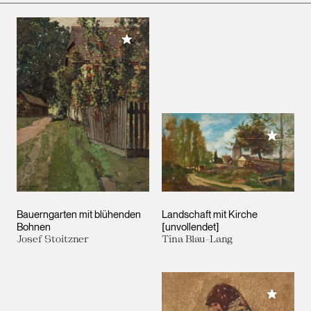
Meiner Sammlung hinzufügen
Meiner 
Bauerngarten mit blühenden
Landschaft mit Kirche
Bohnen
[unvollendet]
Josef Stoitzner
Tina Blau-Lang
Meiner 