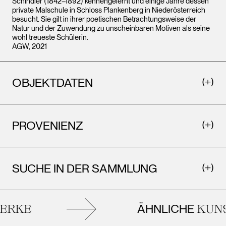
Schindler (1842–1892) kennengelernt und einige Jahre dessen
private Malschule in Schloss Plankenberg in Niederösterreich
besucht. Sie gilt in ihrer poetischen Betrachtungsweise der
Natur und der Zuwendung zu unscheinbaren Motiven als seine
wohl treueste Schülerin.
AGW, 2021
OBJEKTDATEN
PROVENIENZ
SUCHE IN DER SAMMLUNG
ÄHNLICHE
RKE
KUNS