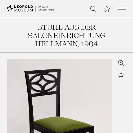
Open 
Meine Sammlu
ONLINE
Suche
SAMMLUNG
STUHL AUS DER
SALONEINRICHTUNG
HELLMANN
, 1904
Zoom
Star