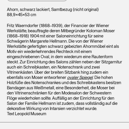
Ahorn, schwarz lackiert, Samtbezug (nicht original)
88,9×45×53 cm
Fritz Waerndorfer (1868–1939), der Financier der Wiener
Werkstätte, beauftragte deren Mitbegründer Koloman Moser
(1868–1918) 1904 mit einer Saloneinrichtung für seine
Schwägerin Margarete Hellmann. Die von der Wiener
Werkstätte gefertigten schwarz gebeizten Ahornmöbel eint als
Motiv ein wiederkehrendes Rechteck mit einem
eingeschriebenen Oval, in dem wiederum eine Rautenform
steckt. Zur Einrichtung des Salons zählen neben der Sitzgarnitur
auch ein Schreibkasten, ein Notenschrank und zwei
Vitrinenkästen. Über der breiten Sitzbank hing zudem ein
ebenfalls von Moser entworfener
ovaler Spiegel
. Die hohen
Holzfüße des Notenschrankes und des Schreibkastens besitzen
Bandagen aus Weißmetall, eine Besonderheit, die Moser bei
den Vitrinenschränken für den Modesalon der Schwestern
Flöge wiederholen sollte. Auffällig an der Einrichtung für den
Salon der Familie Hellmann ist zudem, dass vollständig auf die
dekorative Wirkung von Intarsien verzichtet wurde.
Text Leopold Museum