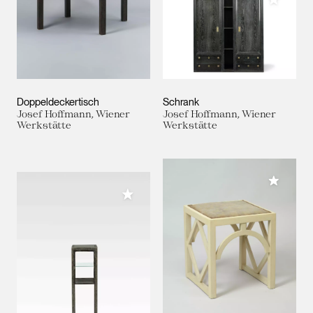
Doppeldeckertisch
Schrank
Josef Hoffmann, Wiener
Josef Hoffmann, Wiener
Werkstätte
Werkstätte
Meiner 
Meiner Sammlung hinzufügen