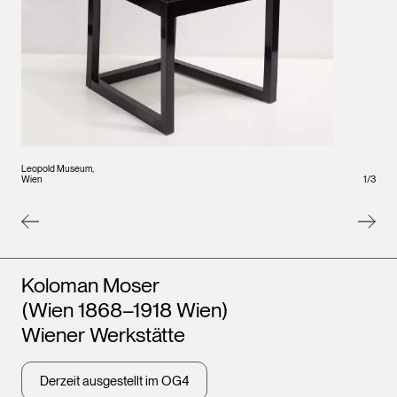
Leopo
Wien
Leopold Museum,
Wien
1
/
3
Künstler*innen
Koloman Moser
(Wien 1868–1918 Wien)
Wiener Werkstätte
Derzeit ausgestellt im OG4