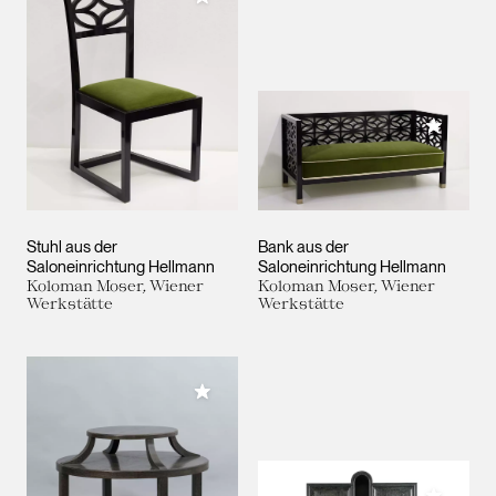
Meiner 
Stuhl aus der
Bank aus der
Saloneinrichtung Hellmann
Saloneinrichtung Hellmann
Koloman Moser, Wiener
Koloman Moser, Wiener
Werkstätte
Werkstätte
Meiner Sammlung hinzufügen
Meiner 