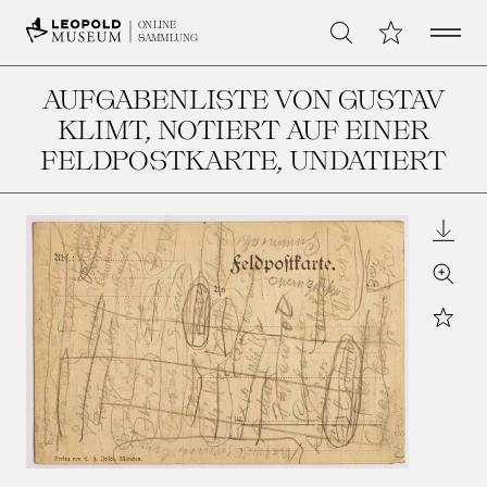
Open 
Meine Sammlu
ONLINE
Suche
SAMMLUNG
AUFGABENLISTE VON GUSTAV
KLIMT, NOTIERT AUF EINER
FELDPOSTKARTE
, UNDATIERT
Downl
Zoom
Star