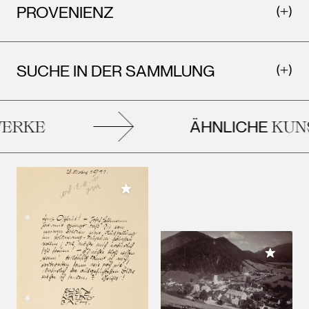
PROVENIENZ
SUCHE IN DER SAMMLUNG
ÄHNLICHE
ERKE
KUNS
Meiner Sammlung hinzufügen
Meiner 