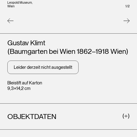
Leopold Museum,
Wien
1
/
2
Künstler*innen
Gustav Klimt
(Baumgarten bei Wien 1862–1918 Wien)
Leider derzeit nicht ausgestellt
Bleistift auf Karton
9,3×14,2 cm
Leopo
Wien
OBJEKTDATEN