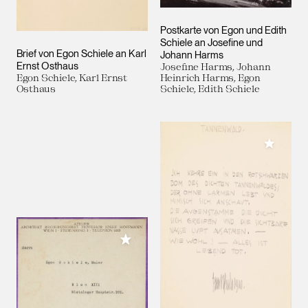
Postkarte von Egon und Edith
Schiele an Josefine und
Brief von Egon Schiele an Karl
Johann Harms
Ernst Osthaus
Josefine Harms, Johann
Egon Schiele, Karl Ernst
Heinrich Harms, Egon
Osthaus
Schiele, Edith Schiele
Meiner 
Meiner Sammlung hinzufügen