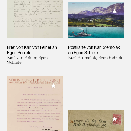
Meiner 
Brief von Karl von Felner an
Postkarte von Karl Stemolak
Egon Schiele
an Egon Schiele
Karl von Felner, Egon
Karl Stemolak, Egon Schiele
Schiele
Meiner Sammlung hinzufügen
Meiner 