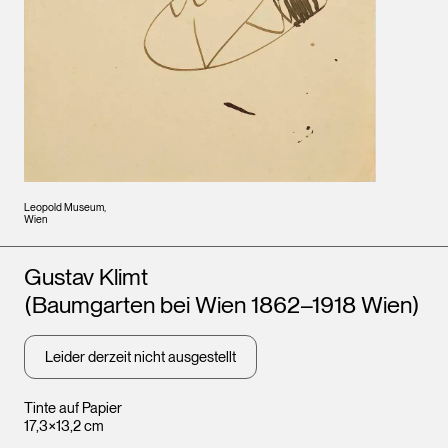
Leopold Museum,
Wien
Künstler*innen
Gustav Klimt
(Baumgarten bei Wien 1862–1918 Wien)
Leider derzeit nicht ausgestellt
Tinte auf Papier
17,3×13,2 cm