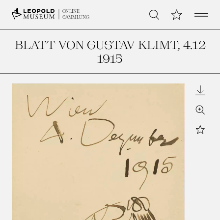
Open 
Meine Sammlu
ONLINE
Suche
SAMMLUNG
BLATT VON GUSTAV KLIMT
, 4.12
1915
Downl
Zoom
Star