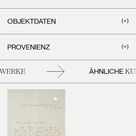
OBJEKTDATEN
PROVENIENZ
ÄHNLICHE
WERKE
KUN
Meiner Sammlung hinzufügen