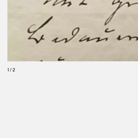
1
/
2