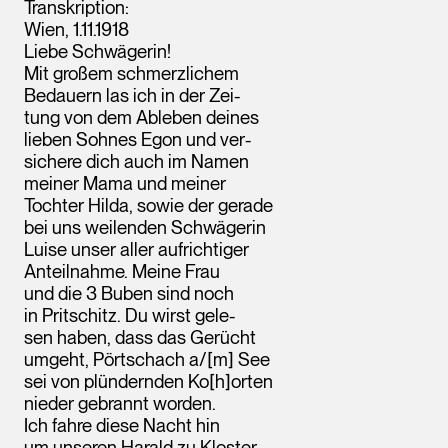
Transkription:
Wien, 1.11.1918
Liebe Schwägerin!
Mit großem schmerzlichem
Bedauern las ich in der Zei-
tung von dem Ableben deines
lieben Sohnes Egon und ver-
sichere dich auch im Namen
meiner Mama und meiner
Tochter Hilda, sowie der gerade
bei uns weilenden Schwägerin
Luise unser aller aufrichtiger
Anteilnahme. Meine Frau
und die 3 Buben sind noch
in Pritschitz. Du wirst gele-
sen haben, dass das Gerücht
Leopold Museum,
umgeht, Pörtschach a/[m] See
Wien
sei von plündernden Ko[h]orten
nieder gebrannt worden.
Ich fahre diese Nacht hin
um unseren Harald zu Kloster-