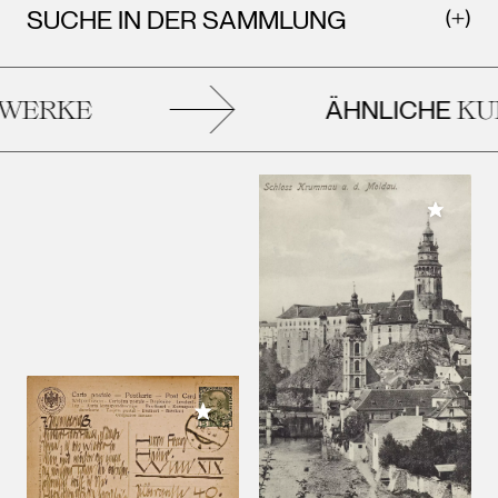
SUCHE IN DER SAMMLUNG
ÄHNLICHE
WERKE
KUN
Meiner 
Meiner Sammlung hinzufügen