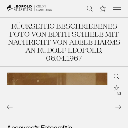
Open 
Meine Sammlu
ONLINE
Suche
SAMMLUNG
RÜCKSEITIG BESCHRIEBENES
FOTO VON EDITH SCHIELE MIT
NACHRICHT VON ADELE HARMS
AN RUDOLF LEOPOLD
,
06.04.1967
Zoom
Star
1
/
2
Künstler*innen
Anonyme*r Fotograf*in