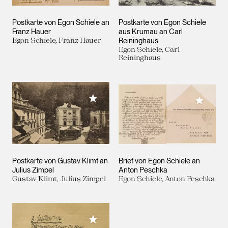
Postkarte von Egon Schiele an
Postkarte von Egon Schiele
Franz Hauer
aus Krumau an Carl
Egon Schiele, Franz Hauer
Reininghaus
Egon Schiele, Carl
Reininghaus
Meiner Sammlung hinzufügen
Meiner 
Postkarte von Gustav Klimt an
Brief von Egon Schiele an
Julius Zimpel
Anton Peschka
Gustav Klimt, Julius Zimpel
Egon Schiele, Anton Peschka
Meiner Sammlung hinzufügen