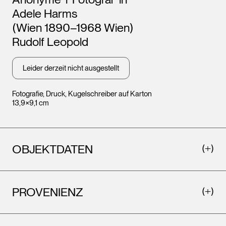
Adele Harms
(Wien 1890–1968 Wien)
Rudolf Leopold
Leider derzeit nicht ausgestellt
Fotografie, Druck, Kugelschreiber auf Karton
13,9×9,1 cm
OBJEKTDATEN
PROVENIENZ
Leopold Museum,
Leopo
Wien
Wien