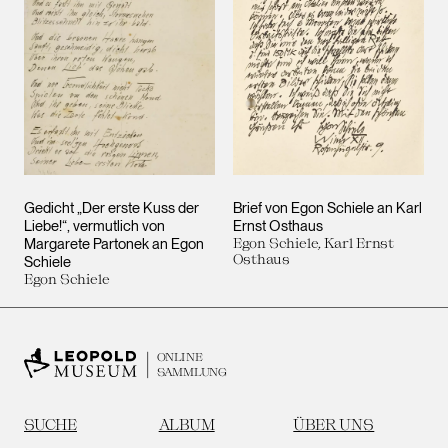
Gedicht „Der erste Kuss der
Brief von Egon Schiele an Karl
Liebe!“, vermutlich von
Ernst Osthaus
Margarete Partonek an Egon
Egon Schiele, Karl Ernst
Osthaus
Schiele
Egon Schiele
ONLINE
SAMMLUNG
SUCHE
ALBUM
ÜBER UNS