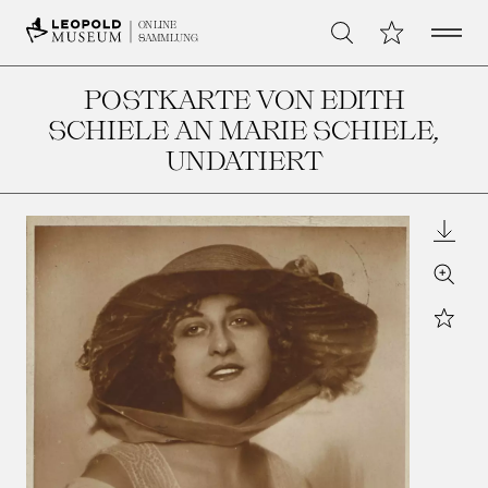
Open 
Meine Sammlu
ONLINE
Suche
SAMMLUNG
POSTKARTE VON EDITH
SCHIELE AN MARIE SCHIELE
,
UNDATIERT
Downl
Zoom
Star