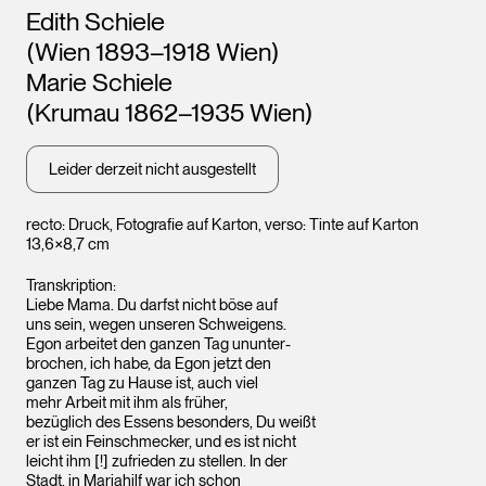
Künstler*innen
Edith Schiele
(Wien 1893–1918 Wien)
Marie Schiele
(Krumau 1862–1935 Wien)
Leider derzeit nicht ausgestellt
recto: Druck, Fotografie auf Karton, verso: Tinte auf Karton
13,6×8,7 cm
Transkription:
Liebe Mama. Du darfst nicht böse auf
uns sein, wegen unseren Schweigens.
Egon arbeitet den ganzen Tag ununter-
brochen, ich habe, da Egon jetzt den
ganzen Tag zu Hause ist, auch viel
mehr Arbeit mit ihm als früher,
bezüglich des Essens besonders, Du weißt
er ist ein Feinschmecker, und es ist nicht
leicht ihm [!] zufrieden zu stellen. In der
Stadt, in Mariahilf war ich schon