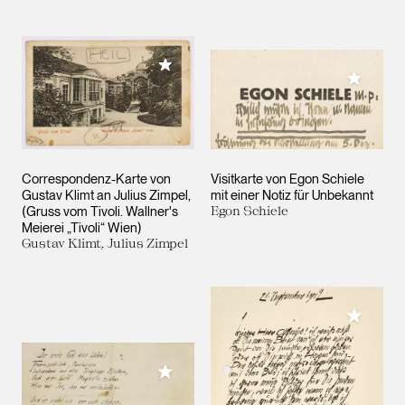
Meiner Sammlung hinzufügen
Meiner 
Correspondenz-Karte von
Visitkarte von Egon Schiele
Gustav Klimt an Julius Zimpel,
mit einer Notiz für Unbekannt
(Gruss vom Tivoli. Wallner's
Egon Schiele
Meierei „Tivoli“ Wien)
Gustav Klimt, Julius Zimpel
Meiner 
Meiner Sammlung hinzufügen