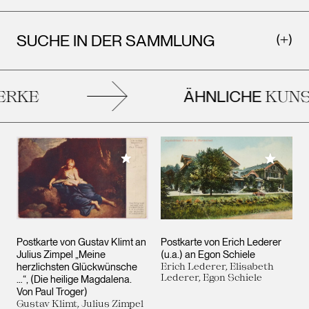
SUCHE IN DER SAMMLUNG
ÄHNLICHE
RKE
KUNS
Meiner Sammlung hinzufügen
Meiner 
Postkarte von Gustav Klimt an
Postkarte von Erich Lederer
Julius Zimpel „Meine
(u.a.) an Egon Schiele
herzlichsten Glückwünsche
Erich Lederer, Elisabeth
Lederer, Egon Schiele
…“, (Die heilige Magdalena.
Von Paul Troger)
Gustav Klimt, Julius Zimpel