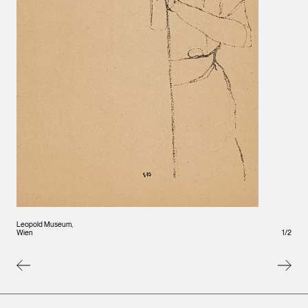
Wien
Leopold Museum,
1
/
2
Wien