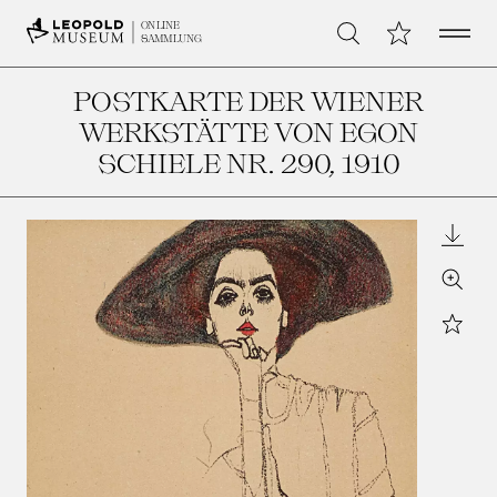
Open 
Meine Sammlu
ONLINE
Suche
SAMMLUNG
POSTKARTE DER WIENER
WERKSTÄTTE VON EGON
SCHIELE NR. 290
, 1910
Downl
Zoom
Star
Leopo