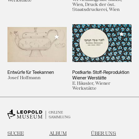
Wien, Druck der öst.
Staatsdruckerei, Wien
Meiner 
Meiner Sammlung hinzufügen
Entwürfe für Teekannen
Postkarte: Stoff-Reproduktion
Josef Hoffmann
Wiener Werstätte
E. Häusler, Wiener
Werkstätte
ONLINE
SAMMLUNG
SUCHE
ALBUM
ÜBER UNS