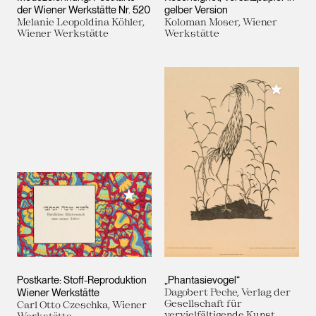
der Wiener Werkstätte Nr. 520
gelber Version
Melanie Leopoldina Köhler,
Koloman Moser, Wiener
Wiener Werkstätte
Werkstätte
Meiner 
Meiner Sammlung hinzufügen
Postkarte: Stoff-Reproduktion
„Phantasievogel“
Wiener Werkstätte
Dagobert Peche, Verlag der
Gesellschaft für
Carl Otto Czeschka, Wiener
vervielfältigende Kunst,
Werkstätte