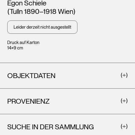
Künstler*innen
Egon Schiele
(Tulln 1890–1918 Wien)
Leider derzeit nicht ausgestellt
Druck auf Karton
14×9 cm
OBJEKTDATEN
PROVENIENZ
SUCHE IN DER SAMMLUNG