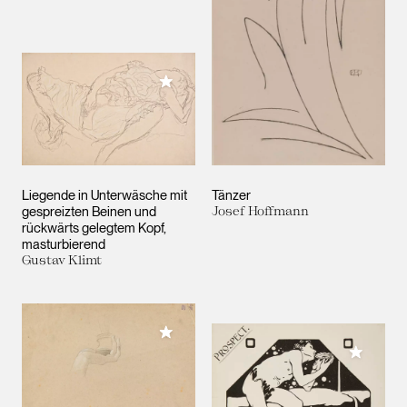
Meiner Sammlung hinzufügen
Liegende in Unterwäsche mit
Tänzer
gespreizten Beinen und
Josef Hoffmann
rückwärts gelegtem Kopf,
masturbierend
Gustav Klimt
Meiner Sammlung hinzufügen
Meiner 