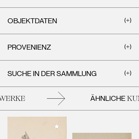
OBJEKTDATEN
PROVENIENZ
SUCHE IN DER SAMMLUNG
ÄHNLICHE
ERKE
KUN
Meiner Sammlung hinzufügen