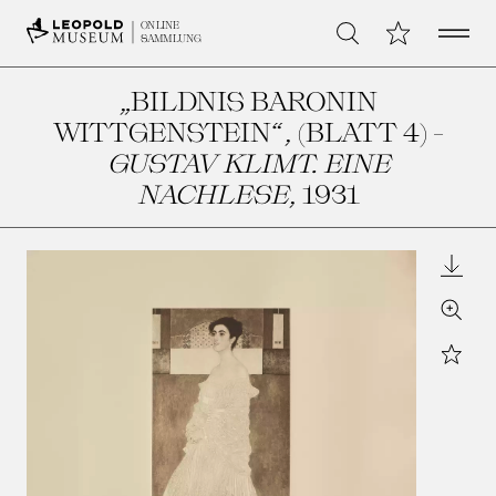
Open 
Meine Sammlu
ONLINE
Suche
SAMMLUNG
„BILDNIS BARONIN
WITTGENSTEIN“, (BLATT 4) -
GUSTAV KLIMT. EINE
NACHLESE
, 1931
Downl
Zoom
Star