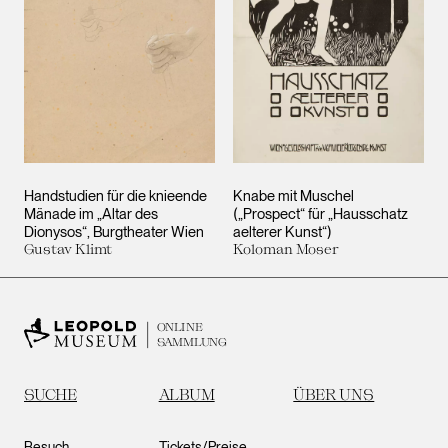
Handstudien für die knieende
Knabe mit Muschel
Mänade im „Altar des
(„Prospect“ für „Hausschatz
Dionysos“, Burgtheater Wien
aelterer Kunst“)
Gustav Klimt
Koloman Moser
ONLINE
SAMMLUNG
SUCHE
ALBUM
ÜBER UNS
Besuch
Tickets/Preise