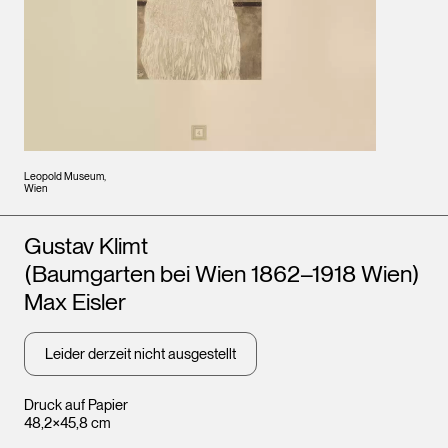
Leopold Museum,
Wien
Künstler*innen
Gustav Klimt
(Baumgarten bei Wien 1862–1918 Wien)
Max Eisler
Leider derzeit nicht ausgestellt
Druck auf Papier
48,2×45,8 cm