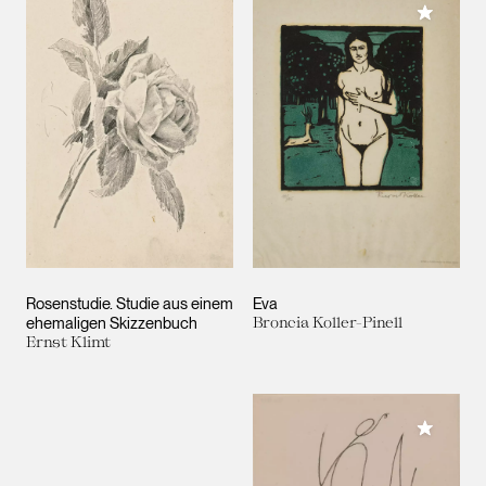
Meiner 
Rosenstudie. Studie aus einem
Eva
ehemaligen Skizzenbuch
Broncia Koller-Pinell
Ernst Klimt
Meiner 