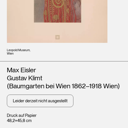
Leopold Museum,
Wien
Künstler*innen
Max Eisler
Gustav Klimt
(Baumgarten bei Wien 1862–1918 Wien)
Leider derzeit nicht ausgestellt
Druck auf Papier
48,2×45,8 cm