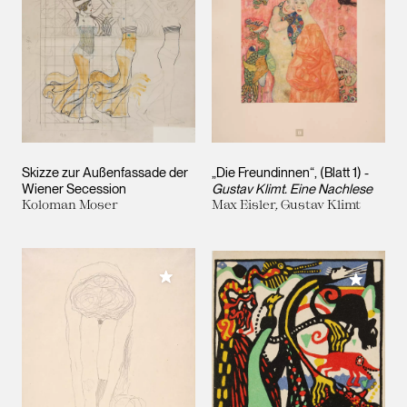
Skizze zur Außenfassade der
„Die Freundinnen“, (Blatt 1) -
Wiener Secession
Gustav Klimt. Eine Nachlese
Koloman Moser
Max Eisler, Gustav Klimt
Meiner Sammlung hinzufügen
Meiner 