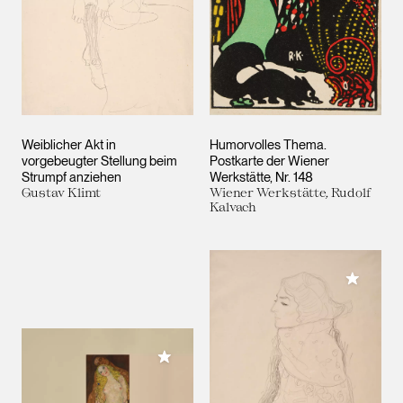
Weiblicher Akt in
Humorvolles Thema.
vorgebeugter Stellung beim
Postkarte der Wiener
Strumpf anziehen
Werkstätte, Nr. 148
Gustav Klimt
Wiener Werkstätte, Rudolf
Kalvach
Meiner 
Meiner Sammlung hinzufügen