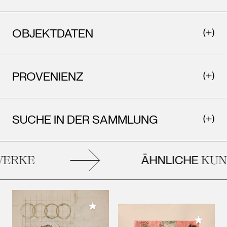
OBJEKTDATEN
PROVENIENZ
SUCHE IN DER SAMMLUNG
ÄHNLICHE
ERKE
KUN
Meiner Sammlung hinzufügen
Meiner 