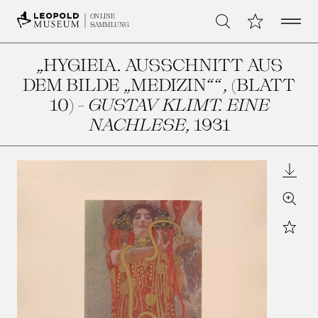
Open 
Meine Sammlu
ONLINE
Suche
SAMMLUNG
„HYGIEIA. AUSSCHNITT AUS
DEM BILDE „MEDIZIN““, (BLATT
10) -
GUSTAV KLIMT. EINE
NACHLESE
, 1931
Downl
Zoom
Star