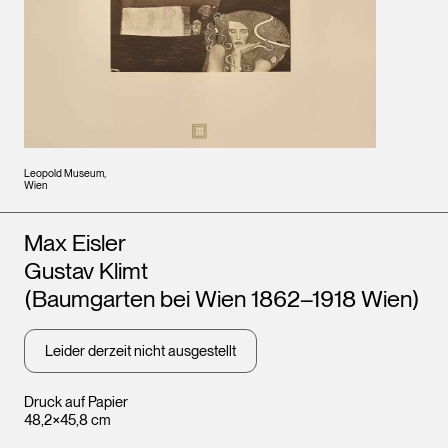
Leopold Museum,
Wien
Künstler*innen
Max Eisler
Gustav Klimt
(Baumgarten bei Wien 1862–1918 Wien)
Leider derzeit nicht ausgestellt
Druck auf Papier
48,2×45,8 cm