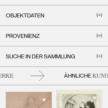
OBJEKTDATEN
PROVENIENZ
SUCHE IN DER SAMMLUNG
ÄHNLICHE
KE
KUNST
Meiner 
Meiner Sammlung hinzufügen