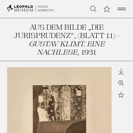
Open 
Meine Sammlu
ONLINE
Suche
SAMMLUNG
AUS DEM BILDE „DIE
JURISPRUDENZ“, (BLATT 11) -
GUSTAV KLIMT. EINE
NACHLESE
, 1931
Downl
Zoom
Star