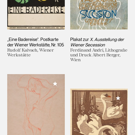
„Eine Badereise“. Postkarte
Plakat zur
X. Ausstellung der
der Wiener Werkstätte, Nr. 105
Wiener Secession
Rudolf Kalvach, Wiener
Ferdinand Andri, Lithografie
Werkstätte
und Druck Albert Berger,
Wien
Meiner Sammlung hinzufügen
Meiner 