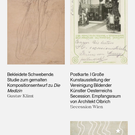
Bekleidete Schwebende.
Postkarte: I Große
Studie zum gemalten
Kunstausstellung der
Kompositionsentwurf zu
Die
Vereinigung Bildender
Medizin
Künstler Oesterreichs
Gustav Klimt
Secession. Empfangsraum
von Architekt Olbrich
Secession Wien
Meiner 