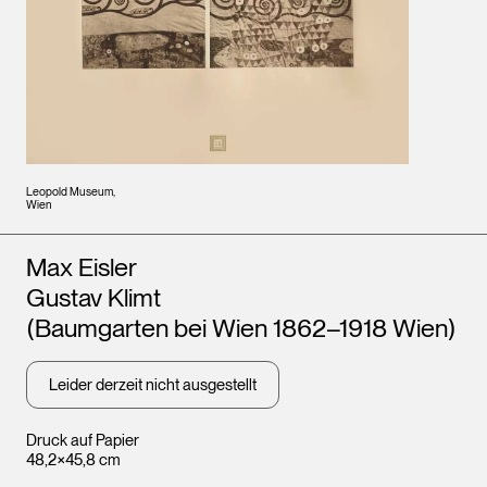
Leopold Museum,
Wien
Künstler*innen
Max Eisler
Gustav Klimt
(Baumgarten bei Wien 1862–1918 Wien)
Leider derzeit nicht ausgestellt
Druck auf Papier
48,2×45,8 cm