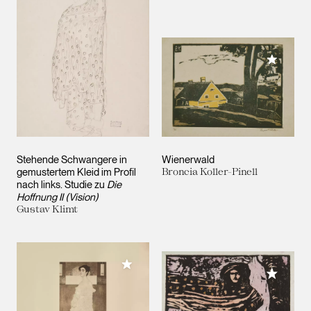
Meiner 
Stehende Schwangere in
Wienerwald
gemustertem Kleid im Profil
Broncia Koller-Pinell
nach links. Studie zu
Die
Hoffnung II (Vision)
Gustav Klimt
Meiner Sammlung hinzufügen
Meiner 