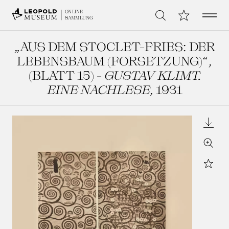
Open 
Meine Sammlu
ONLINE
Suche
SAMMLUNG
„AUS DEM STOCLET-FRIES: DER
LEBENSBAUM (FORSETZUNG)“,
(BLATT 15) -
GUSTAV KLIMT.
EINE NACHLESE
, 1931
Downl
Zoom
Star