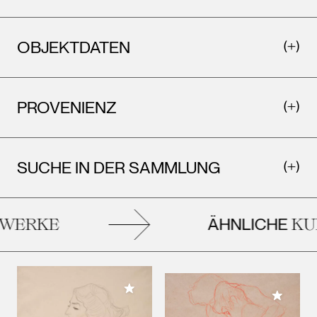
OBJEKTDATEN
PROVENIENZ
SUCHE IN DER SAMMLUNG
ÄHNLICHE
WERKE
KU
Meiner Sammlung hinzufügen
Meiner 