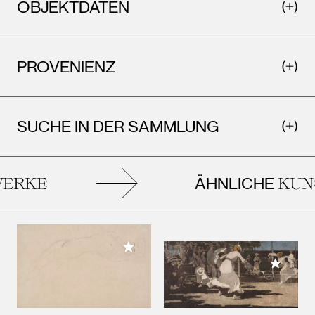
OBJEKTDATEN
PROVENIENZ
SUCHE IN DER SAMMLUNG
ÄHNLICHE
ERKE
KUNS
Meiner Sammlung hinzufügen
Meiner 