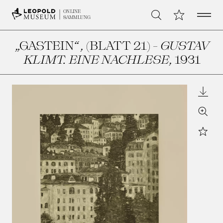
Open 
Meine Sammlu
ONLINE
Suche
SAMMLUNG
„GASTEIN“, (BLATT 21) -
GUSTAV
KLIMT. EINE NACHLESE
, 1931
Downl
Zoom
Star