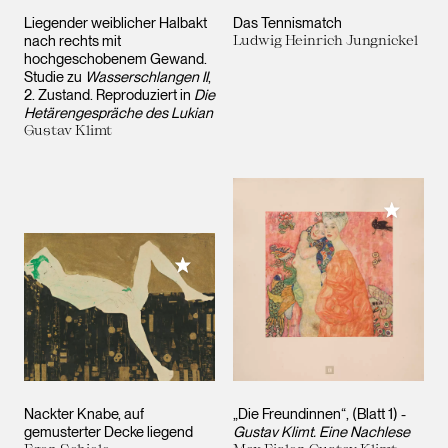
Liegender weiblicher Halbakt
Das Tennismatch
nach rechts mit
Ludwig Heinrich Jungnickel
hochgeschobenem Gewand.
Studie zu
Wasserschlangen II
,
2. Zustand. Reproduziert in
Die
Hetärengespräche des Lukian
Gustav Klimt
Meiner 
Meiner Sammlung hinzufügen
Nackter Knabe, auf
„Die Freundinnen“, (Blatt 1) -
gemusterter Decke liegend
Gustav Klimt. Eine Nachlese