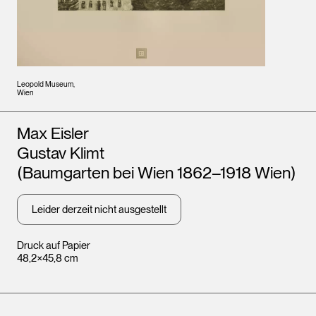
Leopold Museum,
Wien
Künstler*innen
Max Eisler
Gustav Klimt
(Baumgarten bei Wien 1862–1918 Wien)
Leider derzeit nicht ausgestellt
Druck auf Papier
48,2×45,8 cm