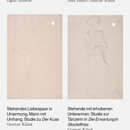
Egon Schiele
Max Eisler, Gustav Klimt
Meiner Sammlung hinzufügen
Meiner 
Stehendes Liebespaar in
Stehende mit erhobenen
Umarmung, Mann mit
Unterarmen. Studie zur
Umhang. Studie zu
Der Kuss
Tänzerin in
Die Erwartung
in
Gustav Klimt
Stocletfries
Gustav Klimt