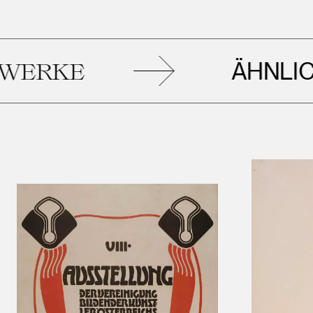
ÄHNLICHE
KE
K