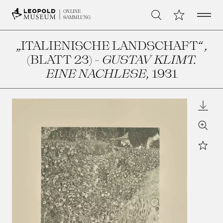
Open 
Meine Sammlu
ONLINE
Suche
SAMMLUNG
„ITALIENISCHE LANDSCHAFT“,
(BLATT 23) -
GUSTAV KLIMT.
EINE NACHLESE
, 1931
Downl
Zoom
Star