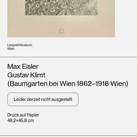
Leopold Museum,
Wien
Künstler*innen
Max Eisler
Gustav Klimt
(Baumgarten bei Wien 1862–1918 Wien)
Leider derzeit nicht ausgestellt
Druck auf Papier
48,2×45,8 cm