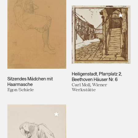
Meiner 
Heiligenstadt, Pfarrplatz 2,
Sitzendes Mädchen mit
Beethoven Häuser Nr. 6
Haarmasche
Carl Moll, Wiener
Egon Schiele
Werkstätte
Meiner Sammlung hinzufügen