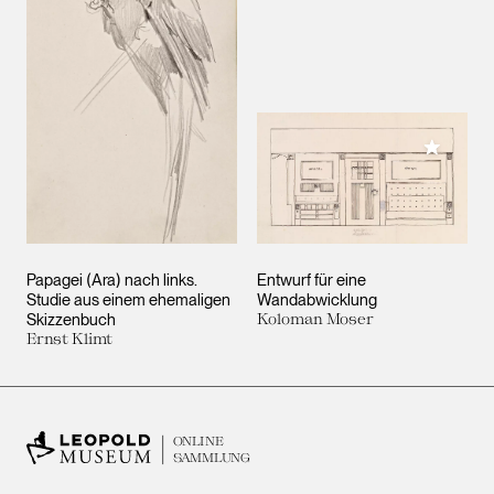
Meiner 
Papagei (Ara) nach links.
Entwurf für eine
Studie aus einem ehemaligen
Wandabwicklung
Skizzenbuch
Koloman Moser
Ernst Klimt
ONLINE
SAMMLUNG