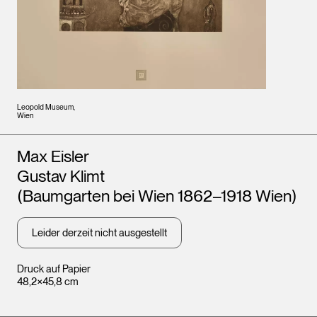
Leopold Museum,
Wien
Künstler*innen
Max Eisler
Gustav Klimt
(Baumgarten bei Wien 1862–1918 Wien)
Leider derzeit nicht ausgestellt
Druck auf Papier
48,2×45,8 cm