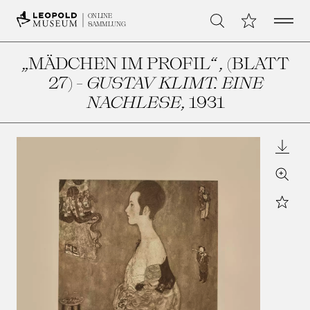
Open 
Meine Sammlu
ONLINE
Suche
SAMMLUNG
„MÄDCHEN IM PROFIL“, (BLATT
27) -
GUSTAV KLIMT. EINE
NACHLESE
, 1931
Downl
Zoom
Star