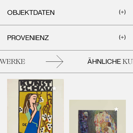
OBJEKTDATEN
PROVENIENZ
ÄHNLICHE
WERKE
KUN
Meiner Sammlung hinzufügen
Meiner 