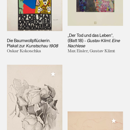
„Der Tod und das Leben“,
Die Baumwollpflückerin.
(Blatt 18) -
Gustav Klimt. Eine
Plakat zur
Kunstschau 1908
Nachlese
Oskar Kokoschka
Max Eisler, Gustav Klimt
Meiner Sammlung hinzufügen
Meiner 