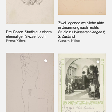
Zwei liegende weibliche Akte
in Umarmung nach rechts.
Drei Rosen. Studie aus einem
Studie zu
Wasserschlangen II
,
ehemaligen Skizzenbuch
2. Zustand
Ernst Klimt
Gustav Klimt
Meiner Sammlung hinzufügen
Meiner 