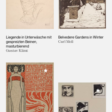
Liegende in Unterwäsche mit
Belvedere Gardens in Winter
gespreizten Beinen,
Carl Moll
masturbierend
Gustav Klimt
Meiner Sammlung hinzufügen
Meiner 