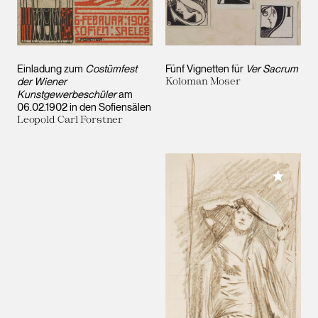
Einladung zum
Costümfest
Fünf Vignetten für
Ver Sacrum
der Wiener
Koloman Moser
Kunstgewerbeschüler
am
06.02.1902 in den Sofiensälen
Leopold Carl Forstner
Meiner 