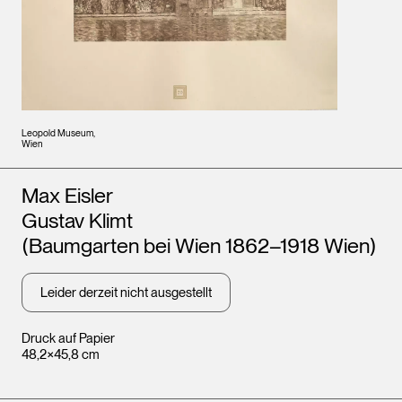
Leopold Museum,
Wien
Künstler*innen
Max Eisler
Gustav Klimt
(Baumgarten bei Wien 1862–1918 Wien)
Leider derzeit nicht ausgestellt
Druck auf Papier
48,2×45,8 cm