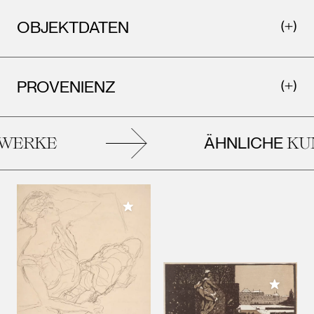
OBJEKTDATEN
PROVENIENZ
ÄHNLICHE
ERKE
KUN
Meiner Sammlung hinzufügen
Meiner 