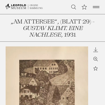
Open 
Meine Sammlu
ONLINE
Suche
SAMMLUNG
„AM ATTERSEE“, (BLATT 29) -
GUSTAV KLIMT. EINE
NACHLESE
, 1931
Downl
Zoom
Star