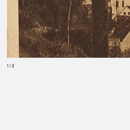
1
/
2
Leopold Museum,
Wien