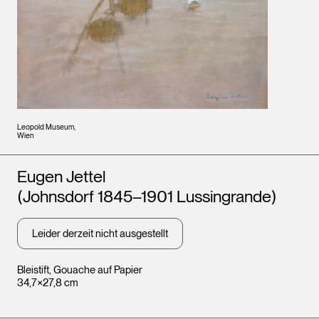
Leopold Museum,
Wien
Künstler*innen
Eugen Jettel
(Johnsdorf 1845–1901 Lussingrande)
Leider derzeit nicht ausgestellt
Bleistift, Gouache auf Papier
34,7×27,8 cm