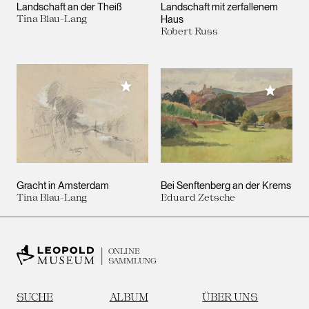
Landschaft an der Theiß
Landschaft mit zerfallenem
Tina Blau-Lang
Haus
Robert Russ
Meiner Sammlung hinzufügen
Meiner 
Gracht in Amsterdam
Bei Senftenberg an der Krems
Tina Blau-Lang
Eduard Zetsche
ONLINE
SAMMLUNG
SUCHE
ALBUM
ÜBER UNS