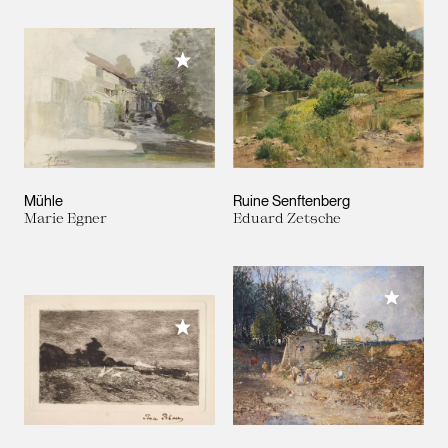
Meiner Sammlung hinzufügen
Mühle
Ruine Senftenberg
Marie Egner
Eduard Zetsche
Meiner 
Meiner Sammlung hinzufügen