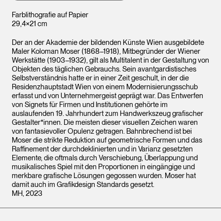
Farblithografie auf Papier
29,4×21 cm
Der an der Akademie der bildenden Künste Wien ausgebildete
Maler Koloman Moser (1868–1918), Mitbegründer der Wiener
Werkstätte (1903–1932), gilt als Multitalent in der Gestaltung von
Objekten des täglichen Gebrauchs. Sein avantgardistisches
Selbstverständnis hatte er in einer Zeit geschult, in der die
Residenzhauptstadt Wien von einem Modernisierungsschub
erfasst und von Unternehmergeist geprägt war. Das Entwerfen
von Signets für Firmen und Institutionen gehörte im
auslaufenden 19. Jahrhundert zum Handwerkszeug grafischer
Gestalter*innen. Die meisten dieser visuellen Zeichen waren
von fantasievoller Opulenz getragen. Bahnbrechend ist bei
Moser die strikte Reduktion auf geometrische Formen und das
Raffinement der durchdeklinierten und in Varianz gesetzten
Elemente, die oftmals durch Verschiebung, Überlappung und
musikalisches Spiel mit den Proportionen in eingängige und
merkbare grafische Lösungen gegossen wurden. Moser hat
damit auch im Grafikdesign Standards gesetzt.
MH, 2023