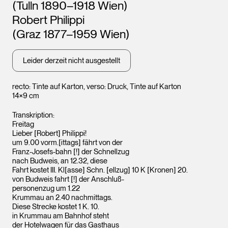
(Tulln 1890–1918 Wien)
Leopo
Wien
Robert Philippi
(Graz 1877–1959 Wien)
Leider derzeit nicht ausgestellt
recto: Tinte auf Karton, verso: Druck, Tinte auf Karton
14×9 cm
Transkription:
Freitag
Lieber [Robert] Philippi!
um 9.00 vorm.[ittags] fährt von der
Franz-Josefs-bahn [!] der Schnellzug
nach Budweis, an 12.32, diese
Leopold Museum,
Fahrt kostet III. Kl[asse] Schn. [ellzug] 10 K [Kronen] 20.
Wien
von Budweis fahrt [!] der Anschluß-
personenzug um 1.22
Krummau an 2.40 nachmittags.
Diese Strecke kostet 1 K. 10.
in Krummau am Bahnhof steht
der Hotelwagen für das Gasthaus