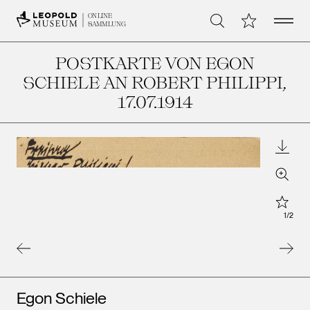
Open 
Meine Sammlu
ONLINE
Suche
SAMMLUNG
POSTKARTE VON EGON
SCHIELE AN ROBERT PHILIPPI
,
17.07.1914
Downl
Zoom
Star
1
/
2
Künstler*innen
Egon Schiele