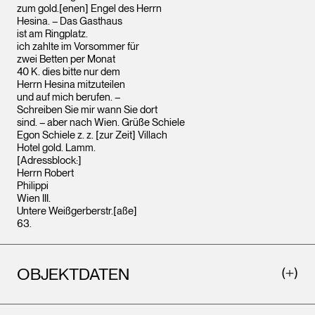
zum gold.[enen] Engel des Herrn
Hesina. – Das Gasthaus
ist am Ringplatz.
ich zahlte im Vorsommer für
zwei Betten per Monat
40 K. dies bitte nur dem
Herrn Hesina mitzuteilen
und auf mich berufen. –
Schreiben Sie mir wann Sie dort
sind. – aber nach Wien. Grüße Schiele
Egon Schiele z. z. [zur Zeit] Villach
Hotel gold. Lamm.
[Adressblock:]
Herrn Robert
Philippi
Wien III.
Untere Weißgerberstr.[aße]
63.
OBJEKTDATEN