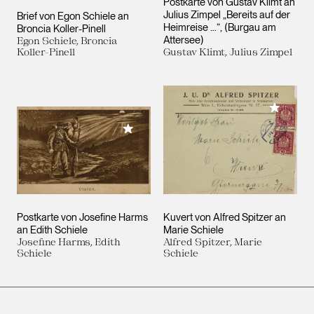
Postkarte von Gustav Klimt an
Julius Zimpel „Bereits auf der
Brief von Egon Schiele an
Heimreise …“, (Burgau am
Broncia Koller-Pinell
Attersee)
Egon Schiele, Broncia
Koller-Pinell
Gustav Klimt, Julius Zimpel
Meiner 
Meiner Sammlung hinzufügen
Postkarte von Josefine Harms
Kuvert von Alfred Spitzer an
an Edith Schiele
Marie Schiele
Josefine Harms, Edith
Alfred Spitzer, Marie
Schiele
Schiele