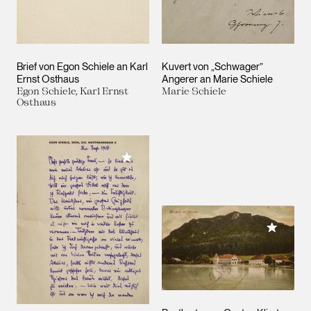
Brief von Egon Schiele an Karl
Kuvert von „Schwager”
Ernst Osthaus
Angerer an Marie Schiele
Egon Schiele, Karl Ernst
Marie Schiele
Osthaus
Meiner Sammlung hinzufügen
Meiner 