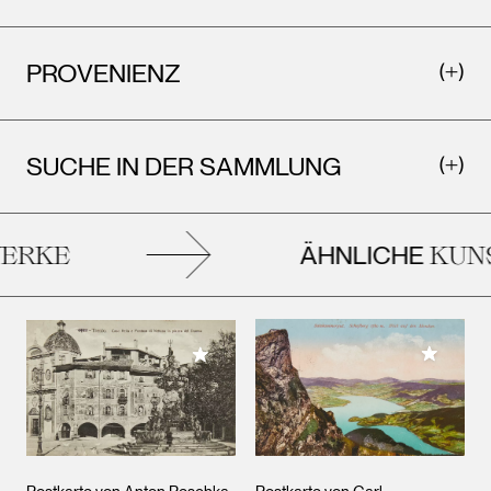
PROVENIENZ
SUCHE IN DER SAMMLUNG
ÄHNLICHE
RKE
KUNS
Meiner 
Meiner Sammlung hinzufügen