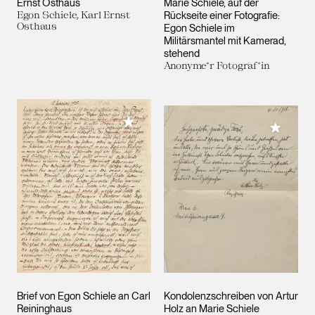
Ernst Osthaus
Marie Schiele, auf der
Egon Schiele, Karl Ernst
Rückseite einer Fotografie:
Osthaus
Egon Schiele im
Militärsmantel mit Kamerad,
stehend
Anonyme*r Fotograf*in
Meiner Sammlung hinzufügen
Meiner 
Brief von Egon Schiele an Carl
Kondolenzschreiben von Artur
Reininghaus
Holz an Marie Schiele