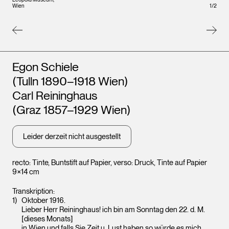
Leopo
Wien
1
/
2
Wien
Künstler*innen
Egon Schiele
(Tulln 1890–1918 Wien)
Carl Reininghaus
(Graz 1857–1929 Wien)
Leider derzeit nicht ausgestellt
recto: Tinte, Buntstift auf Papier, verso: Druck, Tinte auf Papier
9×14 cm
Transkription:
Oktober 1916.
Lieber Herr Reininghaus! ich bin am Sonntag den 22. d. M.
[dieses Monats]
in Wien und falls Sie Zeit u. Lust haben so würde es mich