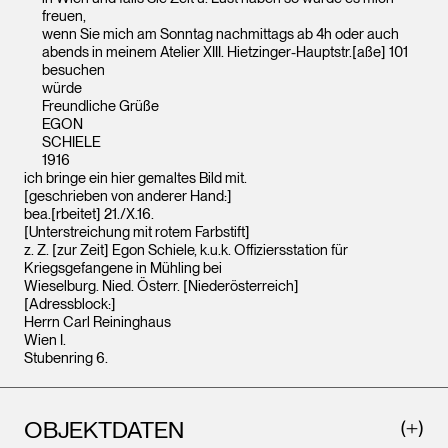
freuen,
wenn Sie mich am Sonntag nachmittags ab 4h oder auch
abends in meinem Atelier XIII. Hietzinger-Hauptstr.[aße] 101
besuchen
würde
Freundliche Grüße
EGON
SCHIELE
1916
ich bringe ein hier gemaltes Bild mit.
[geschrieben von anderer Hand:]
bea.[rbeitet] 21./X.16.
[Unterstreichung mit rotem Farbstift]
z. Z. [zur Zeit] Egon Schiele, k.u.k. Offiziersstation für
Kriegsgefangene in Mühling bei
Wieselburg. Nied. Österr. [Niederösterreich]
[Adressblock:]
Herrn Carl Reininghaus
Wien I.
Stubenring 6.
OBJEKTDATEN