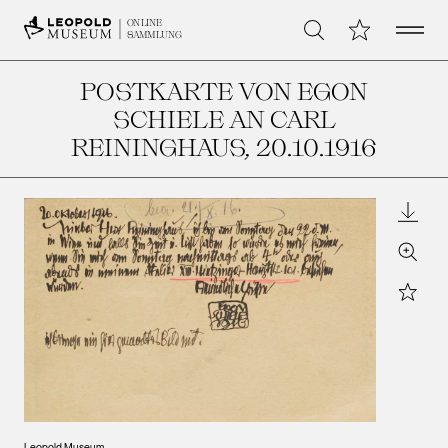
Open 
Meine Sammlu
ONLINE
Suche
SAMMLUNG
POSTKARTE VON EGON
SCHIELE AN CARL
REININGHAUS
, 20.10.1916
Downl
Zoom
Star
Leopold Museum,