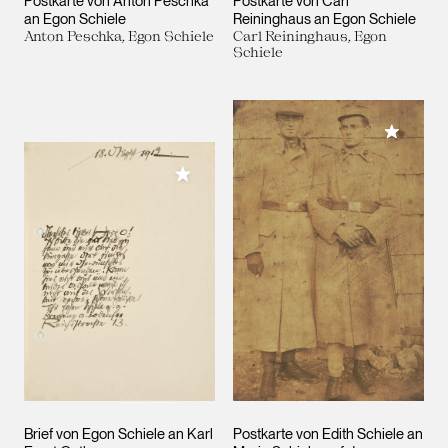
Postkarte von Anton Peschka
Postkarte von Carl
an Egon Schiele
Reininghaus an Egon Schiele
Anton Peschka, Egon Schiele
Carl Reininghaus, Egon
Schiele
Meiner 
Meiner Sammlung hinzufügen
Brief von Egon Schiele an Karl
Postkarte von Edith Schiele an