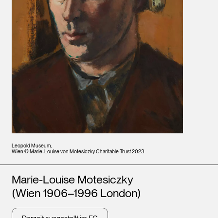
Leopold Museum,
Wien © Marie-Louise von Motesiczky Charitable Trust 2023
Künstler*innen
Marie-Louise Motesiczky
(Wien 1906–1996 London)