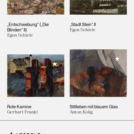
„Entschwebung“ („Die
„Stadt Stein“ II
Blinden“ II)
Egon Schiele
Egon Schiele
Meiner 
Meiner Sammlung hinzufügen
Rote Kamine
Stillleben mit blauem Glas
Gerhart Frankl
Anton Kolig