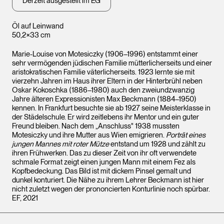
Derzeit ausgestellt im EG
Öl auf Leinwand
50,2×33 cm
Marie-Louise von Motesiczky (1906–1996) entstammt einer
sehr vermögenden jüdischen Familie mütterlicherseits und einer
aristokratischen Familie väterlicherseits. 1923 lernte sie mit
vierzehn Jahren im Haus ihrer Eltern in der Hinterbrühl neben
Oskar Kokoschka (1886–1980) auch den zweiundzwanzig
Jahre älteren Expressionisten Max Beckmann (1884–1950)
kennen. In Frankfurt besuchte sie ab 1927 seine Meisterklasse in
der Städelschule. Er wird zeitlebens ihr Mentor und ein guter
Freund bleiben. Nach dem „Anschluss" 1938 mussten
Motesiczky und ihre Mutter aus Wien emigrieren.
Porträt eines
jungen Mannes mit roter Mütze
entstand um 1928 und zählt zu
ihren Frühwerken. Das zu dieser Zeit von ihr oft verwendete
schmale Format zeigt einen jungen Mann mit einem Fez als
Kopfbedeckung. Das Bild ist mit dickem Pinsel gemalt und
dunkel konturiert. Die Nähe zu ihrem Lehrer Beckmann ist hier
nicht zuletzt wegen der prononcierten Konturlinie noch spürbar.
EF, 2021