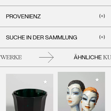
PROVENIENZ
SUCHE IN DER SAMMLUNG
ÄHNLICHE
WERKE
KU
Meiner 
Meiner Sammlung hinzufügen