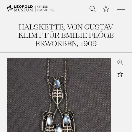
Open 
Meine Sammlu
ONLINE
Suche
SAMMLUNG
HALSKETTE, VON GUSTAV
KLIMT FÜR EMILIE FLÖGE
ERWORBEN
, 1905
Zoom
Star