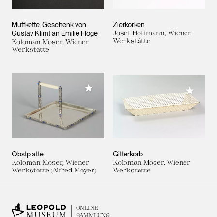
Muffkette, Geschenk von
Zierkorken
Gustav Klimt an Emilie Flöge
Josef Hoffmann, Wiener
Werkstätte
Koloman Moser, Wiener
Werkstätte
Meiner Sammlung hinzufügen
Meiner 
Obstplatte
Gitterkorb
Koloman Moser, Wiener
Koloman Moser, Wiener
Werkstätte (Alfred Mayer)
Werkstätte
ONLINE
SAMMLUNG