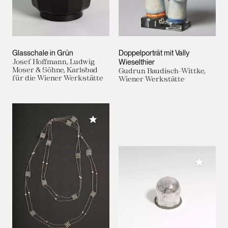
Glasschale in Grün
Doppelporträt mit Vally
Josef Hoffmann, Ludwig
Wieselthier
Moser & Söhne, Karlsbad
Gudrun Baudisch-Wittke,
für die Wiener Werkstätte
Wiener Werkstätte
Meiner Sammlung hinzufügen
Meiner 