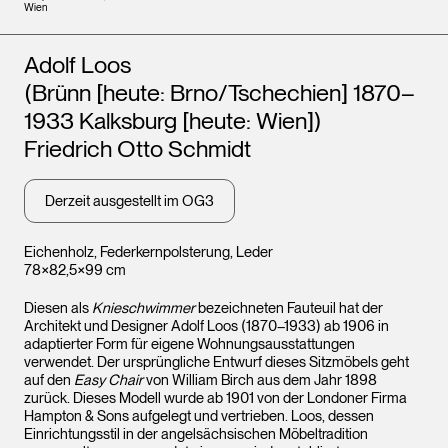
Wien
Künstler*innen
Adolf Loos
(Brünn [heute: Brno/Tschechien] 1870–
1933 Kalksburg [heute: Wien])
Friedrich Otto Schmidt
Derzeit ausgestellt im OG3
Eichenholz, Federkernpolsterung, Leder
78×82,5×99 cm
Diesen als
Knieschwimmer
bezeichneten Fauteuil hat der
Architekt und Designer Adolf Loos (1870–1933) ab 1906 in
adaptierter Form für eigene Wohnungsausstattungen
verwendet. Der ursprüngliche Entwurf dieses Sitzmöbels geht
auf den
Easy Chair
von William Birch aus dem Jahr 1898
zurück. Dieses Modell wurde ab 1901 von der Londoner Firma
Hampton & Sons aufgelegt und vertrieben. Loos, dessen
Einrichtungsstil in der angelsächsischen Möbeltradition