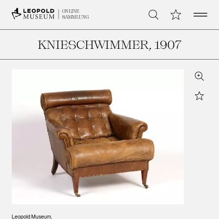
Open 
Meine Sammlu
ONLINE
Suche
SAMMLUNG
KNIESCHWIMMER
, 1907
Zoom
Star
Leopold Museum,