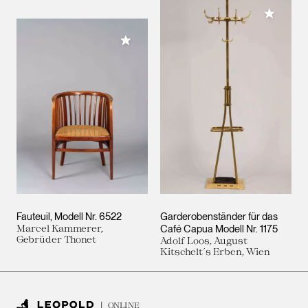
Meiner 
Meiner Sammlung hinzufügen
Fauteuil, Modell Nr. 6522
Garderobenständer für das
Marcel Kammerer,
Café Capua Modell Nr. 1175
Gebrüder Thonet
Adolf Loos, August
Kitschelt´s Erben, Wien
ONLINE