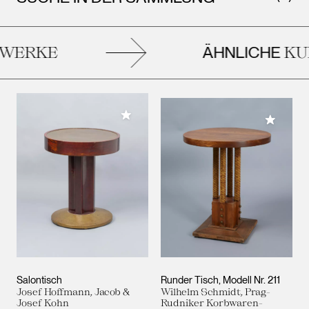
ÄHNLICHE
WERKE
KUN
Meiner Sammlung hinzufügen
Meiner 
Salontisch
Runder Tisch, Modell Nr. 211
Josef Hoffmann, Jacob &
Wilhelm Schmidt, Prag-
Josef Kohn
Rudniker Korbwaren-