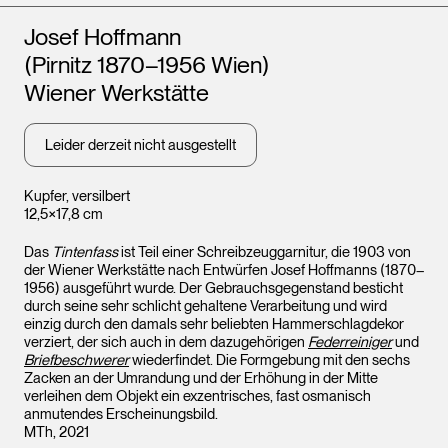
Künstler*innen
Josef Hoffmann
(Pirnitz 1870–1956 Wien)
Wiener Werkstätte
Leider derzeit nicht ausgestellt
Kupfer, versilbert
12,5×17,8 cm
Das
Tintenfass
ist Teil einer Schreibzeuggarnitur, die 1903 von
der Wiener Werkstätte nach Entwürfen Josef Hoffmanns (1870–
1956) ausgeführt wurde. Der Gebrauchsgegenstand besticht
durch seine sehr schlicht gehaltene Verarbeitung und wird
einzig durch den damals sehr beliebten Hammerschlagdekor
verziert, der sich auch in dem dazugehörigen
Federreiniger
und
Briefbeschwerer
wiederfindet. Die Formgebung mit den sechs
Zacken an der Umrandung und der Erhöhung in der Mitte
verleihen dem Objekt ein exzentrisches, fast osmanisch
anmutendes Erscheinungsbild.
MTh, 2021