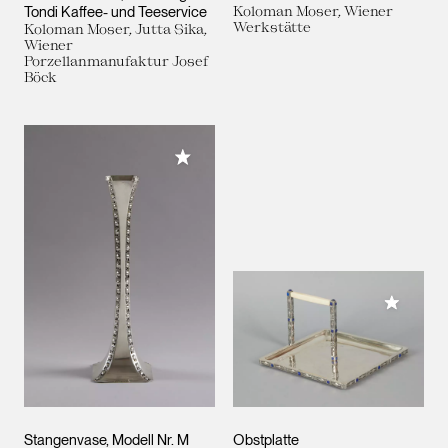
Tondi Kaffee- und Teeservice
Koloman Moser, Wiener
Werkstätte
Koloman Moser, Jutta Sika,
Wiener
Porzellanmanufaktur Josef
Böck
Meiner Sammlung hinzufügen
Meiner 
Stangenvase, Modell Nr. M
Obstplatte