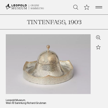
Open 
Meine Sammlu
ONLINE
Suche
SAMMLUNG
TINTENFASS
, 1903
Zoom
Star
Leopold Museum,
Wien © Sammlung Richard Grubman