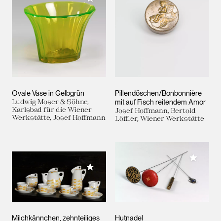
Ovale Vase in Gelbgrün
Pillendöschen/Bonbonnière
Ludwig Moser & Söhne,
mit auf Fisch reitendem Amor
Karlsbad für die Wiener
Josef Hoffmann, Bertold
Werkstätte, Josef Hoffmann
Löffler, Wiener Werkstätte
Meiner 
Meiner Sammlung hinzufügen
Milchkännchen, zehnteiliges
Hutnadel