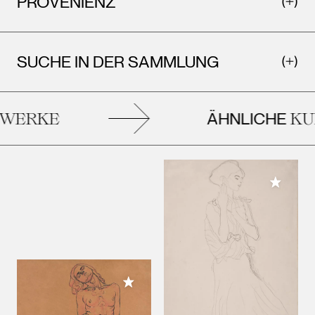
PROVENIENZ
SUCHE IN DER SAMMLUNG
ÄHNLICHE
ERKE
KUN
Meiner 
Meiner Sammlung hinzufügen