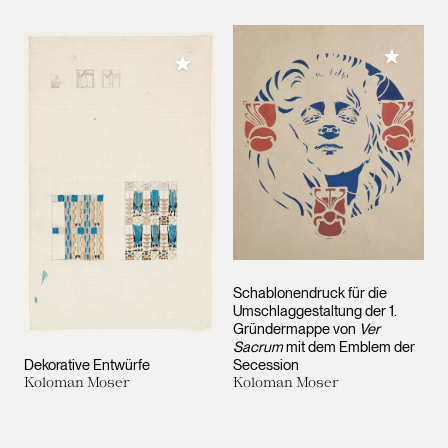
Meiner 
Meiner Sammlung hinzufügen
Schablonendruck für die
Umschlaggestaltung der 1.
Gründermappe von
Ver
Sacrum
mit dem Emblem der
Dekorative Entwürfe
Secession
Koloman Moser
Koloman Moser