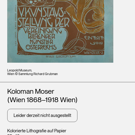
Leopold Museum,
Wien © Sammlung Richard Grubman
Künstler*innen
Koloman Moser
(Wien 1868–1918 Wien)
Leider derzeit nicht ausgestellt
Kolorierte Lithografie auf Papier