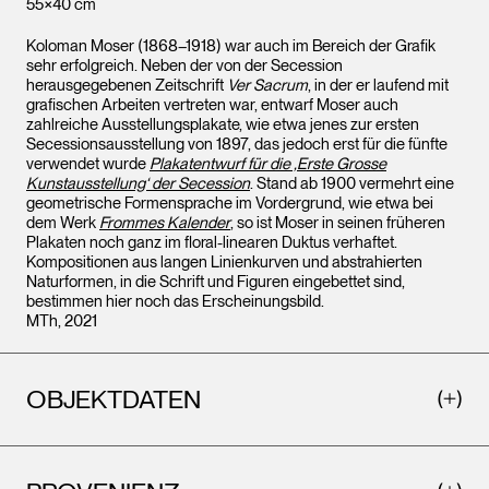
55×40 cm
Koloman Moser (1868–1918) war auch im Bereich der Grafik
sehr erfolgreich. Neben der von der Secession
herausgegebenen Zeitschrift
Ver Sacrum
, in der er laufend mit
grafischen Arbeiten vertreten war, entwarf Moser auch
zahlreiche Ausstellungsplakate, wie etwa jenes zur ersten
Secessionsausstellung von 1897, das jedoch erst für die fünfte
verwendet wurde
Plakatentwurf für die ‚Erste Grosse
Kunstausstellung‘ der Secession
. Stand ab 1900 vermehrt eine
geometrische Formensprache im Vordergrund, wie etwa bei
dem Werk
Frommes Kalender
, so ist Moser in seinen früheren
Plakaten noch ganz im floral-linearen Duktus verhaftet.
Kompositionen aus langen Linienkurven und abstrahierten
Naturformen, in die Schrift und Figuren eingebettet sind,
bestimmen hier noch das Erscheinungsbild.
MTh, 2021
OBJEKTDATEN