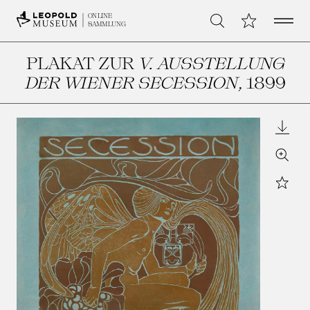
Open 
Meine Sammlu
ONLINE
Suche
SAMMLUNG
PLAKAT ZUR
V. AUSSTELLUNG
DER WIENER SECESSION
, 1899
Downl
Zoom
Star