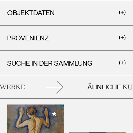
OBJEKTDATEN
PROVENIENZ
SUCHE IN DER SAMMLUNG
ÄHNLICHE
ERKE
KUN
Meiner Sammlung hinzufügen