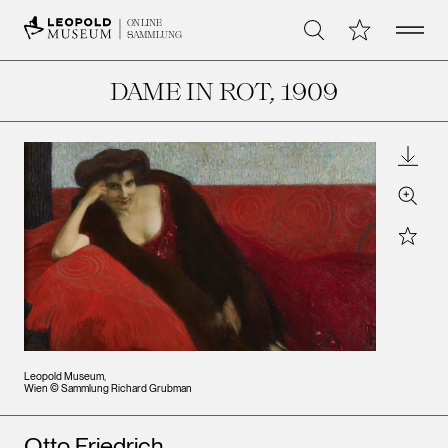
Open 
Meine Sammlu
ONLINE
Suche
SAMMLUNG
DAME IN ROT
, 1909
Downl
Zoom
Star
Leopold Museum,
Wien © Sammlung Richard Grubman
Künstler*innen
Otto Friedrich