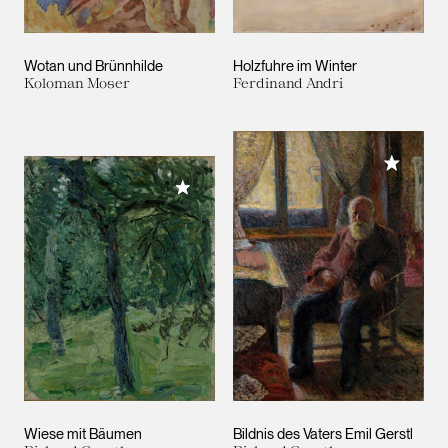
Wotan und Brünnhilde
Holzfuhre im Winter
Koloman Moser
Ferdinand Andri
Meiner 
Meiner Sammlung hinzufügen
Wiese mit Bäumen
Bildnis des Vaters Emil Gerstl