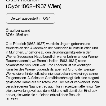
(Győr 1862–1937 Wien)
Derzeit ausgestellt im OG4
Öl auf Leinwand
87,6×145×6 cm
Otto Friedrich (1862–1937) wurde in Ungarn geboren und
studierte an den Akademien der bildenden Künste in Wien und
in München. Er gehörte zu den Gründungsmitgliedern der
Wiener Secession. Hauptberuflich war er Lehrer an der Wiener
Frauenakademie, wo Broncia Koller (1863–1934) seine
bekannteste Schülerin war. Otto Friedrich ist ein wichtiger
Künstler des Wiener Jugendstils, aber auf Grund der wenigen
Werke, die er hinterließ, ist er nicht so bekannt wie einige seiner
Zeitgenossen. Auf diesem Gemälde schmiegt sich eine elegant
gekleidete Dame auf ein rotes Sofa. Der Maler verwendet Rot in
verschiedenen Nuancen, so auch für ihre zeitgemäße Frisur. Sie
blickt erwartungsvoll aus dem Bild und ruft damit den Eindruck
hervor, als warte sie auf einen erfreulichen Besuch.
BL, 2021