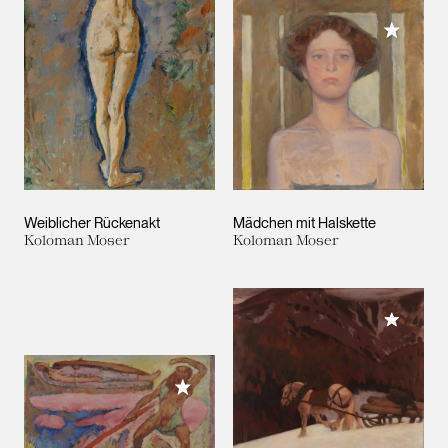
Meiner 
Weiblicher Rückenakt
Mädchen mit Halskette
Koloman Moser
Koloman Moser
Meiner 
Meiner Sammlung hinzufügen