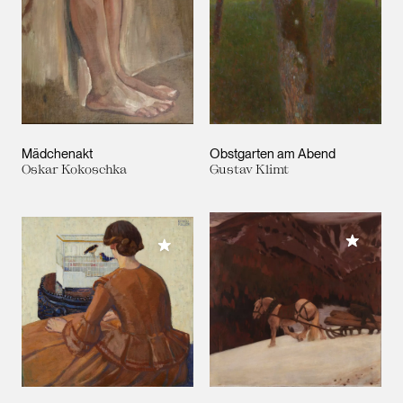
Mädchenakt
Obstgarten am Abend
Oskar Kokoschka
Gustav Klimt
Meiner 
Meiner Sammlung hinzufügen