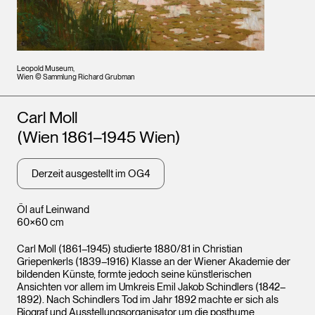
Leopold Museum,
Wien © Sammlung Richard Grubman
Künstler*innen
Carl Moll
(Wien 1861–1945 Wien)
Derzeit ausgestellt im OG4
Öl auf Leinwand
60×60 cm
Carl Moll (1861–1945) studierte 1880/81 in Christian
Griepenkerls (1839–1916) Klasse an der Wiener Akademie der
bildenden Künste, formte jedoch seine künstlerischen
Ansichten vor allem im Umkreis Emil Jakob Schindlers (1842–
1892). Nach Schindlers Tod im Jahr 1892 machte er sich als
Biograf und Ausstellungsorganisator um die posthume