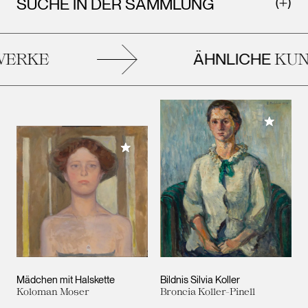
SUCHE IN DER SAMMLUNG
ÄHNLICHE
ERKE
KUNS
Meiner 
Meiner Sammlung hinzufügen
Mädchen mit Halskette
Bildnis Silvia Koller
Koloman Moser
Broncia Koller-Pinell