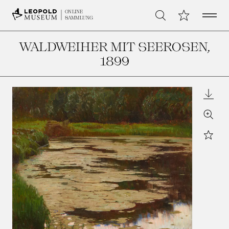
Open 
Meine Sammlu
ONLINE
Suche
SAMMLUNG
WALDWEIHER MIT SEEROSEN
,
1899
Downl
Zoom
Star