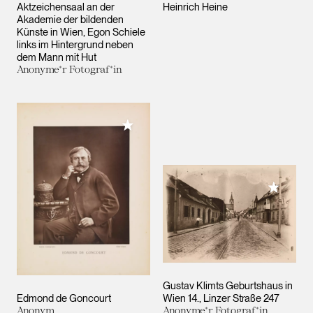
Aktzeichensaal an der
Heinrich Heine
Akademie der bildenden
Künste in Wien, Egon Schiele
links im Hintergrund neben
dem Mann mit Hut
Anonyme*r Fotograf*in
Meiner Sammlung hinzufügen
Meiner 
Gustav Klimts Geburtshaus in
Edmond de Goncourt
Wien 14., Linzer Straße 247
Anonym
Anonyme*r Fotograf*in