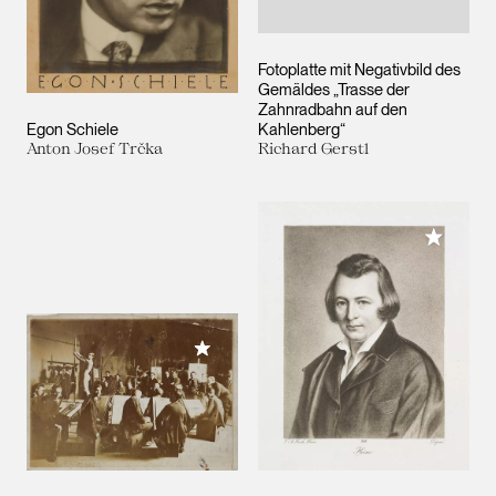
Fotoplatte mit Negativbild des
Gemäldes „Trasse der
Zahnradbahn auf den
Egon Schiele
Kahlenberg“
Anton Josef Trčka
Richard Gerstl
Meiner 
Meiner Sammlung hinzufügen