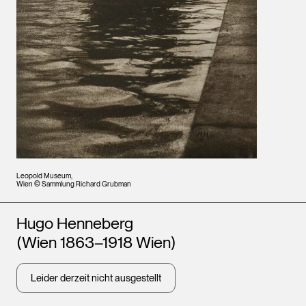
Leopold Museum,
Wien © Sammlung Richard Grubman
Künstler*innen
Hugo Henneberg
(Wien 1863–1918 Wien)
Leider derzeit nicht ausgestellt