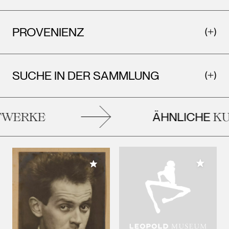
PROVENIENZ
SUCHE IN DER SAMMLUNG
ÄHNLICHE
WERKE
KUN
Meiner 
Meiner Sammlung hinzufügen