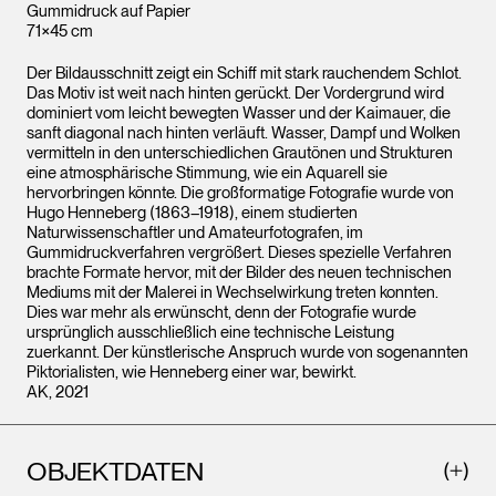
Gummidruck auf Papier
71×45 cm
Der Bildausschnitt zeigt ein Schiff mit stark rauchendem Schlot.
Das Motiv ist weit nach hinten gerückt. Der Vordergrund wird
dominiert vom leicht bewegten Wasser und der Kaimauer, die
sanft diagonal nach hinten verläuft. Wasser, Dampf und Wolken
vermitteln in den unterschiedlichen Grautönen und Strukturen
eine atmosphärische Stimmung, wie ein Aquarell sie
hervorbringen könnte. Die großformatige Fotografie wurde von
Hugo Henneberg (1863–1918), einem studierten
Naturwissenschaftler und Amateurfotografen, im
Gummidruckverfahren vergrößert. Dieses spezielle Verfahren
brachte Formate hervor, mit der Bilder des neuen technischen
Mediums mit der Malerei in Wechselwirkung treten konnten.
Dies war mehr als erwünscht, denn der Fotografie wurde
ursprünglich ausschließlich eine technische Leistung
zuerkannt. Der künstlerische Anspruch wurde von sogenannten
Piktorialisten, wie Henneberg einer war, bewirkt.
AK, 2021
OBJEKTDATEN