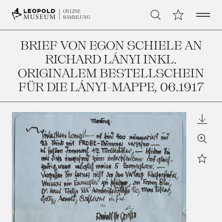
Open 
Meine Sammlu
ONLINE
Suche
SAMMLUNG
BRIEF VON EGON SCHIELE AN
RICHARD LÁNYI INKL.
ORIGINALEM BESTELLSCHEIN
FÜR DIE LÁNYI-MAPPE
, 06.1917
Downl
Zoom
Star