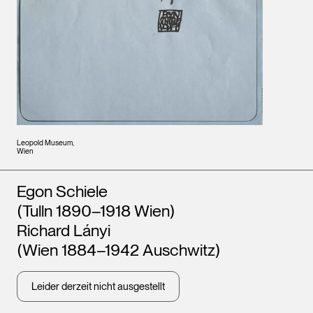
Leopold Museum,
Wien
Künstler*innen
Egon Schiele
(Tulln 1890–1918 Wien)
Richard Lányi
(Wien 1884–1942 Auschwitz)
Leider derzeit nicht ausgestellt