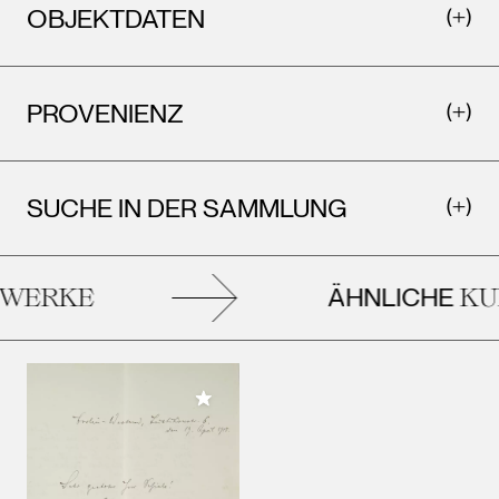
OBJEKTDATEN
PROVENIENZ
SUCHE IN DER SAMMLUNG
ÄHNLICHE
ERKE
KUN
Meiner Sammlung hinzufügen