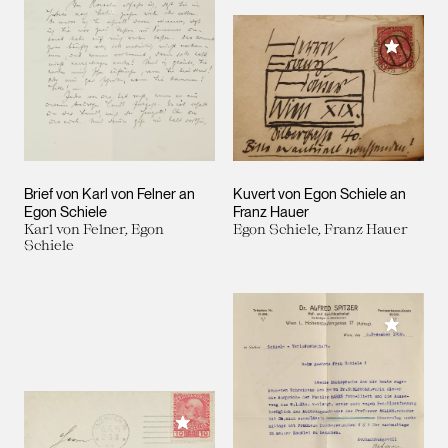
Meiner 
Brief von Karl von Felner an
Kuvert von Egon Schiele an
Egon Schiele
Franz Hauer
Karl von Felner, Egon
Egon Schiele, Franz Hauer
Schiele
Meiner 
Meiner Sammlung hinzufügen