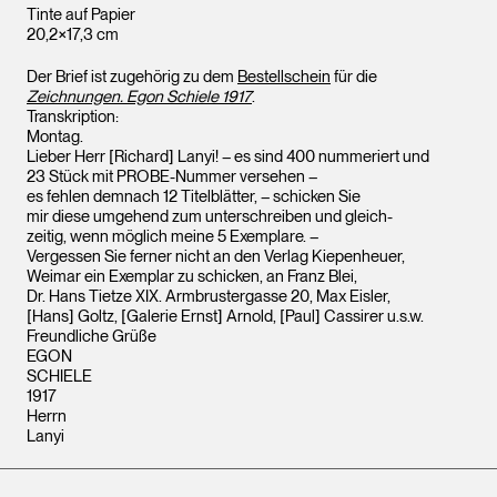
Tinte auf Papier
20,2×17,3 cm
Der Brief ist zugehörig zu dem
Bestellschein
für die
Zeichnungen. Egon Schiele 1917
.
Transkription:
Montag.
Lieber Herr [Richard] Lanyi! – es sind 400 nummeriert und
23 Stück mit PROBE-Nummer versehen –
es fehlen demnach 12 Titelblätter, – schicken Sie
mir diese umgehend zum unterschreiben und gleich-
zeitig, wenn möglich meine 5 Exemplare. –
Vergessen Sie ferner nicht an den Verlag Kiepenheuer,
Weimar ein Exemplar zu schicken, an Franz Blei,
Dr. Hans Tietze XIX. Armbrustergasse 20, Max Eisler,
[Hans] Goltz, [Galerie Ernst] Arnold, [Paul] Cassirer u.s.w.
Freundliche Grüße
EGON
SCHIELE
1917
Herrn
Lanyi