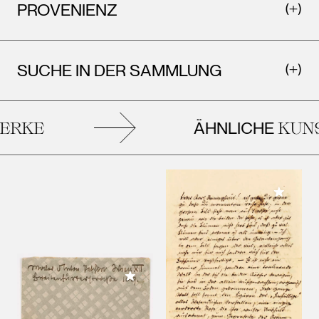
PROVENIENZ
SUCHE IN DER SAMMLUNG
ÄHNLICHE
RKE
KUNS
Meiner 
Meiner Sammlung hinzufügen