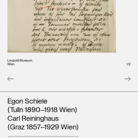
Leopold Museum,
Leopo
Wien
1
/
2
Wien
Künstler*innen
Egon Schiele
(Tulln 1890–1918 Wien)
Carl Reininghaus
(Graz 1857–1929 Wien)