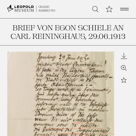
Open 
Meine Sammlu
ONLINE
Suche
SAMMLUNG
BRIEF VON EGON SCHIELE AN
CARL REININGHAUS
, 29.06.1913
Downl
Zoom
Star