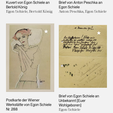
Kuvert von Egon Schiele an
Brief von Anton Peschka an
Bertold König
Egon Schiele
Egon Schiele, Bertold König
Anton Peschka, Egon Schiele
Meiner Sammlung hinzufügen
Meiner 
Brief von Egon Schiele an
Postkarte der Wiener
Unbekannt [Euer
Werkstätte von Egon Schiele
Wohlgeboren]
Nr. 288
Egon Schiele