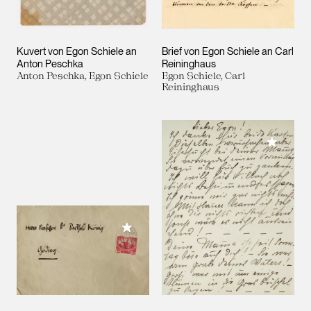
Kuvert von Egon Schiele an
Brief von Egon Schiele an Carl
Anton Peschka
Reininghaus
Anton Peschka, Egon Schiele
Egon Schiele, Carl
Reininghaus
Meiner 
Meiner Sammlung hinzufügen