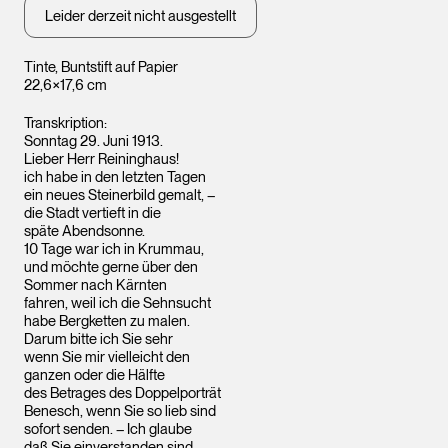
Leider derzeit nicht ausgestellt
Tinte, Buntstift auf Papier
22,6×17,6 cm
Transkription:
Sonntag 29. Juni 1913.
Lieber Herr Reininghaus!
ich habe in den letzten Tagen
ein neues Steinerbild gemalt, –
die Stadt vertieft in die
späte Abendsonne.
10 Tage war ich in Krummau,
und möchte gerne über den
Sommer nach Kärnten
fahren, weil ich die Sehnsucht
habe Bergketten zu malen.
Darum bitte ich Sie sehr
wenn Sie mir vielleicht den
ganzen oder die Hälfte
des Betrages des Doppelporträt
Benesch, wenn Sie so lieb sind
sofort senden. – Ich glaube
daß Sie einverstanden sind