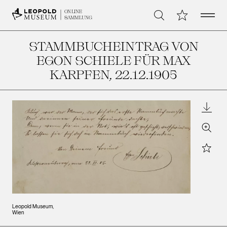
Open 
Meine Sammlu
ONLINE
Suche
SAMMLUNG
STAMMBUCHEINTRAG VON
EGON SCHIELE FÜR MAX
KARPFEN
, 22.12.1905
Downl
Zoom
Star
Leopold Museum,
Wien