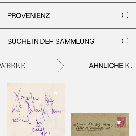
PROVENIENZ
SUCHE IN DER SAMMLUNG
ÄHNLICHE
ERKE
KUN
Meiner Sammlung hinzufügen
Meiner 