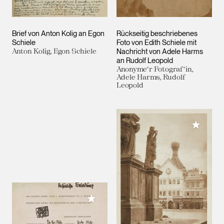
Brief von Anton Kolig an Egon
Rückseitig beschriebenes
Schiele
Foto von Edith Schiele mit
Anton Kolig, Egon Schiele
Nachricht von Adele Harms
an Rudolf Leopold
Anonyme*r Fotograf*in,
Adele Harms, Rudolf
Leopold
Meiner 
Meiner Sammlung hinzufügen