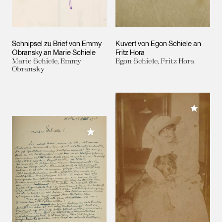
Schnipsel zu Brief von Emmy
Kuvert von Egon Schiele an
Obransky an Marie Schiele
Fritz Hora
Marie Schiele, Emmy
Egon Schiele, Fritz Hora
Obransky
Meiner 
Meiner Sammlung hinzufügen