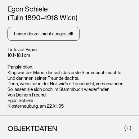
Künstler*innen
Egon Schiele
(Tulln 1890–1918 Wien)
Leider derzeit nicht ausgestellt
Tinte auf Papier
10,1×18,1 cm
Transkription:
Klug war der Mann, der sich das erste Stammbuch machte
Und darinnen seiner Freunde dachte,
Denn, wenn sie in der Not, wie’s oft geschieht, verschwinden,
So lassen sie sich doch im Stammbuch wiederfinden.
Von Deinem Freund
Egon Schiele
Klosterneuburg, am 22.XII.05.
OBJEKTDATEN