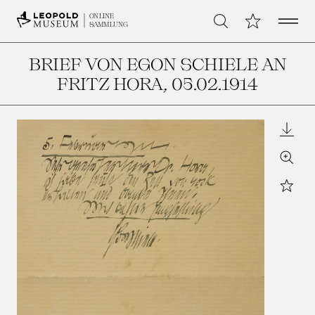
Open 
Meine Sammlu
ONLINE
Suche
SAMMLUNG
BRIEF VON EGON SCHIELE AN
FRITZ HORA
, 05.02.1914
Downl
Zoom
Star