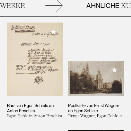
ÄHNLICHE
WERKE
KUN
Meiner Sammlung hinzufügen
Meiner 
Brief von Egon Schiele an
Postkarte von Ernst Wagner
Anton Peschka
an Egon Schiele
Egon Schiele, Anton Peschka
Ernst Wagner, Egon Schiele