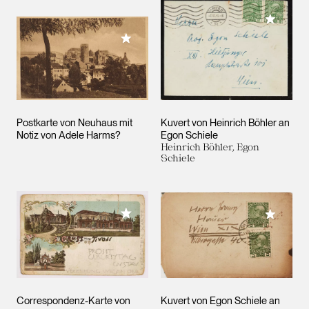
Meiner 
Meiner Sammlung hinzufügen
Postkarte von Neuhaus mit
Kuvert von Heinrich Böhler an
Notiz von Adele Harms?
Egon Schiele
Heinrich Böhler, Egon
Schiele
Meiner Sammlung hinzufügen
Meiner 
Correspondenz-Karte von
Kuvert von Egon Schiele an