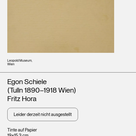
Leopold Museum,
Wien
Künstler*innen
Egon Schiele
(Tulln 1890–1918 Wien)
Fritz Hora
Leider derzeit nicht ausgestellt
Tinte auf Papier
19×15,3 cm