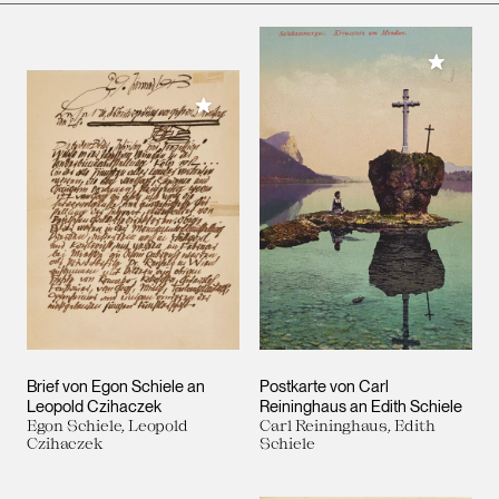
Meiner 
Meiner Sammlung hinzufügen
Brief von Egon Schiele an
Postkarte von Carl
Leopold Czihaczek
Reininghaus an Edith Schiele
Egon Schiele, Leopold
Carl Reininghaus, Edith
Czihaczek
Schiele