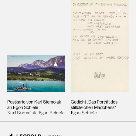
Meiner 
Meiner Sammlung hinzufügen
Postkarte von Karl Stemolak
Gedicht „Das Porträt des
an Egon Schiele
stillbleichen Mädchens“
Karl Stemolak, Egon Schiele
Egon Schiele