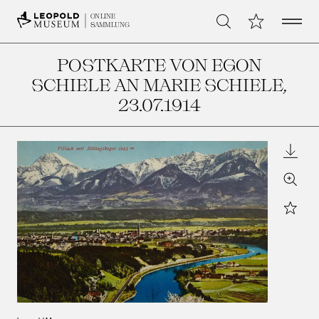
Open 
Meine Sammlu
ONLINE
Suche
SAMMLUNG
POSTKARTE VON EGON
SCHIELE AN MARIE SCHIELE
,
23.07.1914
Downl
Zoom
Star