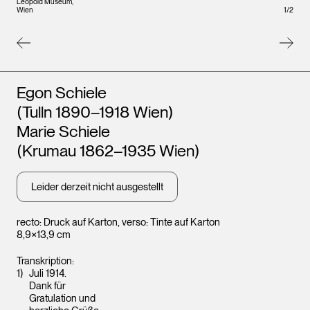
Leopo
Leopold Museum,
Wien
1
/
2
Wien
Künstler*innen
Egon Schiele
(Tulln 1890–1918 Wien)
Marie Schiele
(Krumau 1862–1935 Wien)
Leider derzeit nicht ausgestellt
recto: Druck auf Karton, verso: Tinte auf Karton
8,9×13,9 cm
Transkription:
Juli 1914.
Dank für
Gratulation und