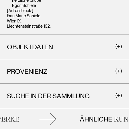
herzliche Grüße
Egon Schiele
[Adressblock:]
Frau Marie Schiele
Wien IX.
Liechtensteinstraße 132.
OBJEKTDATEN
PROVENIENZ
SUCHE IN DER SAMMLUNG
ÄHNLICHE
RKE
KUNS