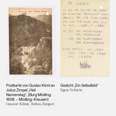
Meiner 
Meiner Sammlung hinzufügen
Postkarte von Gustav Klimt an
Gedicht „Ein Selbstbild“
Julius Zimpel „Heil
Egon Schiele
Namenstag“, (Burg Mödling.
1608. – Mödling–Klausen)
Gustav Klimt, Julius Zimpel