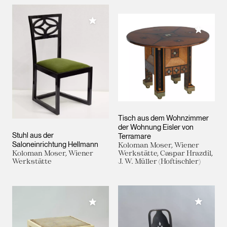
Meiner Sammlung hinzufügen
Meiner 
Tisch aus dem Wohnzimmer
der Wohnung Eisler von
Stuhl aus der
Terramare
Saloneinrichtung Hellmann
Koloman Moser, Wiener
Koloman Moser, Wiener
Werkstätte, Caspar Hrazdil,
Werkstätte
J. W. Müller (Hoftischler)
Meiner 
Meiner Sammlung hinzufügen