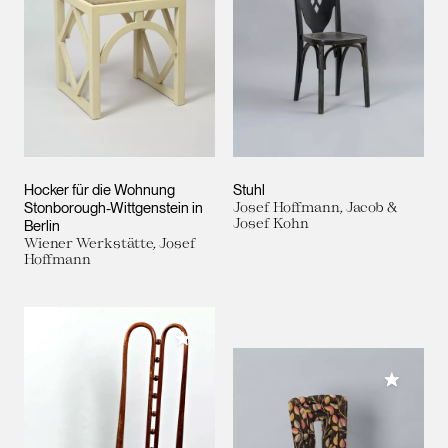
Hocker für die Wohnung
Stuhl
Stonborough-Wittgenstein in
Josef Hoffmann, Jacob &
Josef Kohn
Berlin
Wiener Werkstätte, Josef
Hoffmann
Meiner Sammlung hinzufügen
Meiner 