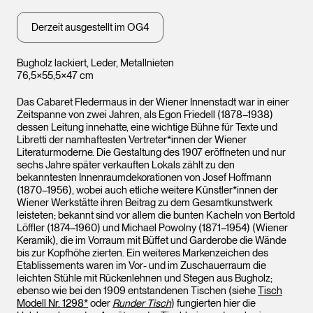
Derzeit ausgestellt im OG4
Bugholz lackiert, Leder, Metallnieten
76,5×55,5×47 cm
Das Cabaret Fledermaus in der Wiener Innenstadt war in einer
Zeitspanne von zwei Jahren, als Egon Friedell (1878–1938)
dessen Leitung innehatte, eine wichtige Bühne für Texte und
Libretti der namhaftesten Vertreter*innen der Wiener
Literaturmoderne. Die Gestaltung des 1907 eröffneten und nur
sechs Jahre später verkauften Lokals zählt zu den
bekanntesten Innenraumdekorationen von Josef Hoffmann
(1870–1956), wobei auch etliche weitere Künstler*innen der
Wiener Werkstätte ihren Beitrag zu dem Gesamtkunstwerk
leisteten; bekannt sind vor allem die bunten Kacheln von Bertold
Löffler (1874–1960) und Michael Powolny (1871–1954) (Wiener
Keramik), die im Vorraum mit Büffet und Garderobe die Wände
bis zur Kopfhöhe zierten. Ein weiteres Markenzeichen des
Etablissements waren im Vor- und im Zuschauerraum die
leichten Stühle mit Rückenlehnen und Stegen aus Bugholz;
ebenso wie bei den 1909 entstandenen Tischen (siehe
Tisch
Modell Nr. 1298*
oder
Runder Tisch
) fungierten hier die