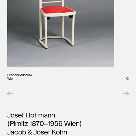
Leopo
Wien
Leopold Museum,
1
/
2
Wien
Künstler*innen
Josef Hoffmann
(Pirnitz 1870–1956 Wien)
Jacob & Josef Kohn