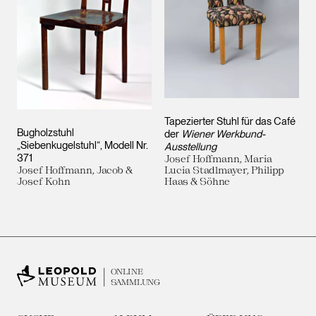
Tapezierter Stuhl für das Café
Bugholzstuhl
der
Wiener Werkbund-
„Siebenkugelstuhl“, Modell Nr.
Ausstellung
371
Josef Hoffmann, Maria
Josef Hoffmann, Jacob &
Lucia Stadlmayer, Philipp
Josef Kohn
Haas & Söhne
ONLINE
SAMMLUNG