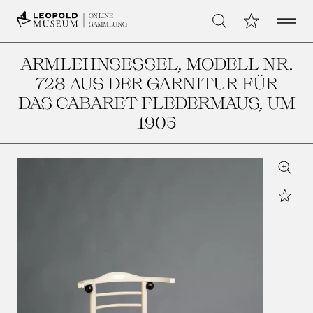
Open 
Meine Sammlu
ONLINE
Suche
SAMMLUNG
ARMLEHNSESSEL, MODELL NR.
728 AUS DER GARNITUR FÜR
DAS CABARET FLEDERMAUS
, UM
1905
Zoom
Star