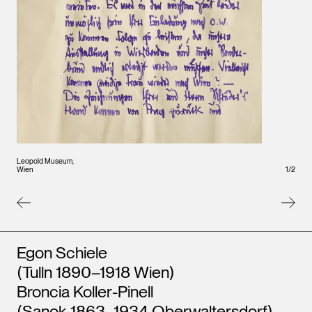
Leopold Museum,
1
/
2
Wien
Leopo
Wien
Künstler*innen
Egon Schiele
(Tulln 1890–1918 Wien)
Broncia Koller-Pinell
(Sanok 1863–1934 Oberwaltersdorf)