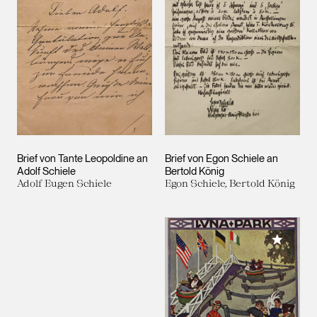
Brief von Tante Leopoldine an
Brief von Egon Schiele an
Adolf Schiele
Bertold König
Adolf Eugen Schiele
Egon Schiele, Bertold König
Meiner 