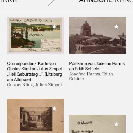
Meiner Sammlung hinzufügen
Meiner 
Correspondenz-Karte von
Postkarte von Josefine Harms
Gustav Klimt an Julius Zimpel
an Edith Schiele
„Heil Geburtstag …“, (Litzlberg
Josefine Harms, Edith
Schiele
am Attersee)
Gustav Klimt, Julius Zimpel
Meiner Sammlung hinzufügen
Meiner 