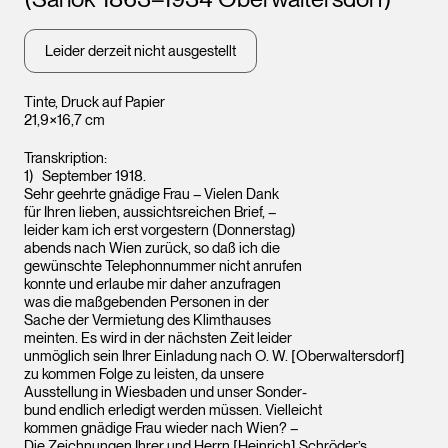
Leider derzeit nicht ausgestellt
Tinte, Druck auf Papier
21,9×16,7 cm
Transkription:
September 1918.
Sehr geehrte gnädige Frau – Vielen Dank
für Ihren lieben, aussichtsreichen Brief, –
leider kam ich erst vorgestern (Donnerstag)
abends nach Wien zurück, so daß ich die
gewünschte Telephonnummer nicht anrufen
konnte und erlaube mir daher anzufragen
was die maßgebenden Personen in der
Sache der Vermietung des Klimthauses
meinten. Es wird in der nächsten Zeit leider
unmöglich sein Ihrer Einladung nach O. W. [Oberwaltersdorf]
zu kommen Folge zu leisten, da unsere
Ausstellung in Wiesbaden und unser Sonder-
bund endlich erledigt werden müssen. Vielleicht
kommen gnädige Frau wieder nach Wien? –
Die Zeichnungen Ihrer und Herrn [Heinrich] Schröder’s