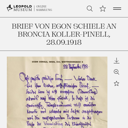
Open 
Meine Sammlu
ONLINE
Suche
SAMMLUNG
BRIEF VON EGON SCHIELE AN
BRONCIA KOLLER-PINELL
,
28.09.1918
Downl
Zoom
Star