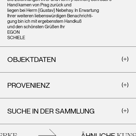
Hand kamen von Prag zurück und
liegen bei Herrn [Gustav] Nebehay. In Erwartung
Ihrer weiteren liebenswürdigen Benachrichti-
gung bin ich mit ergebenstem Handkuß
und den schönsten Grüßen Ihr
EGON
SCHIELE
OBJEKTDATEN
PROVENIENZ
SUCHE IN DER SAMMLUNG
ÄHNLICHE
RKE
KUNST