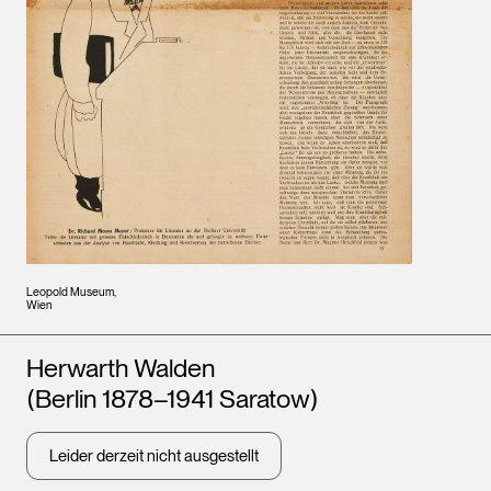
Leopold Museum,
Wien
Künstler*innen
Herwarth Walden
(Berlin 1878–1941 Saratow)
Leider derzeit nicht ausgestellt