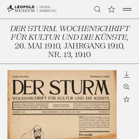
Open 
Meine Sammlu
ONLINE
Suche
SAMMLUNG
DER STURM. WOCHENSCHRIFT
FÜR KULTUR UND DIE KÜNSTE
,
26. MAI 1910, JAHRGANG 1910,
NR. 13
, 1910
Downl
Zoom
Star