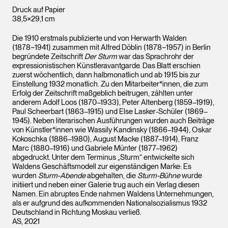
Druck auf Papier
38,5×29,1 cm
Die 1910 erstmals publizierte und von Herwarth Walden
(1878−1941) zusammen mit Alfred Döblin (1878−1957) in Berlin
begründete Zeitschrift
Der Sturm
war das Sprachrohr der
expressionistischen Künstleravantgarde. Das Blatt erschien
zuerst wöchentlich, dann halbmonatlich und ab 1915 bis zur
Einstellung 1932 monatlich. Zu den Mitarbeiter*innen, die zum
Erfolg der Zeitschrift maßgeblich beitrugen, zählten unter
anderem Adolf Loos (1870–1933), Peter Altenberg (1859–1919),
Paul Scheerbart (1863–1915) und Else Lasker-Schüler (1869–
1945). Neben literarischen Ausführungen wurden auch Beiträge
von Künstler*innen wie Wassily Kandinsky (1866–1944), Oskar
Kokoschka (1886–1980), August Macke (1887–1914), Franz
Marc (1880–1916) und Gabriele Münter (1877–1962)
abgedruckt. Unter dem Terminus „Sturm“ entwickelte sich
Waldens Geschäftsmodell zur eigenständigen Marke: Es
wurden
Sturm-Abende
abgehalten, die
Sturm-Bühne
wurde
initiiert und neben einer Galerie trug auch ein Verlag diesen
Namen. Ein abruptes Ende nahmen Waldens Unternehmungen,
als er aufgrund des aufkommenden Nationalsozialismus 1932
Deutschland in Richtung Moskau verließ.
AS, 2021