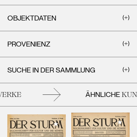
OBJEKTDATEN
PROVENIENZ
SUCHE IN DER SAMMLUNG
ÄHNLICHE
RKE
KUNS
Meiner 
Meiner Sammlung hinzufügen