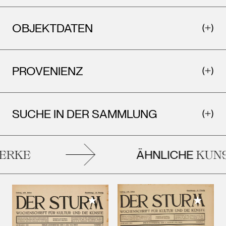
OBJEKTDATEN
PROVENIENZ
SUCHE IN DER SAMMLUNG
ÄHNLICHE
RKE
KUNS
Meiner 
Meiner Sammlung hinzufügen