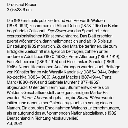
Druck auf Papier
37,5×28,6 cm
Die 1910 erstmals publizierte und von Herwarth Walden
(1878−1941) zusammen mit Alfred Döblin (1878−1957) in Berlin
begründete Zeitschrift
Der Sturm
war das Sprachrohr der
expressionistischen Künstleravantgarde. Das Blatt erschien
zuerst wöchentlich, dann halbmonatlich und ab 1915 bis zur
Einstellung 1932 monatlich. Zu den Mitarbeiter*innen, die zum
Erfolg der Zeitschrift maßgeblich beitrugen, zählten unter
anderem Adolf Loos (1870–1933), Peter Altenberg (1859–1919),
Paul Scheerbart (1863–1915) und Else Lasker-Schüler (1869–
1945). Neben literarischen Ausführungen wurden auch Beiträge
von Künstler*innen wie Wassily Kandinsky (1866–1944), Oskar
Kokoschka (1886–1980), August Macke (1887–1914), Franz
Marc (1880–1916) und Gabriele Münter (1877–1962)
abgedruckt. Unter dem Terminus „Sturm“ entwickelte sich
Waldens Geschäftsmodell zur eigenständigen Marke: Es
wurden
Sturm-Abende
abgehalten, die
Sturm-Bühne
wurde
initiiert und neben einer Galerie trug auch ein Verlag diesen
Namen. Ein abruptes Ende nahmen Waldens Unternehmungen,
als er aufgrund des aufkommenden Nationalsozialismus 1932
Deutschland in Richtung Moskau verließ.
AS, 2021