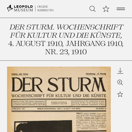
Open 
Meine Sammlu
ONLINE
Suche
SAMMLUNG
DER STURM. WOCHENSCHRIFT
FÜR KULTUR UND DIE KÜNSTE
,
4. AUGUST 1910, JAHRGANG 1910,
NR. 23
, 1910
Downl
Zoom
Star