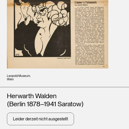
Leopold Museum,
Wien
Künstler*innen
Herwarth Walden
(Berlin 1878–1941 Saratow)
Leider derzeit nicht ausgestellt