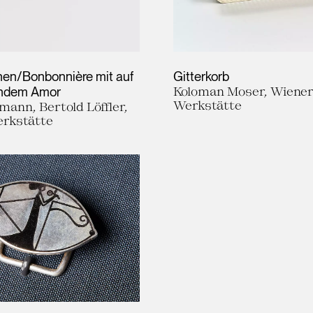
hen/Bonbonnière mit auf
Gitterkorb
endem Amor
Koloman Moser, Wiene
Werkstätte
mann, Bertold Löffler,
rkstätte