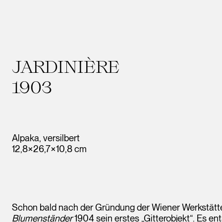
JARDINIÈRE
1903
Alpaka, versilbert
12,8×26,7×10,8 cm
Schon bald nach der Gründung der Wiener Werkstätt
Blumenständer
1904 sein erstes „Gitterobjekt“. Es en