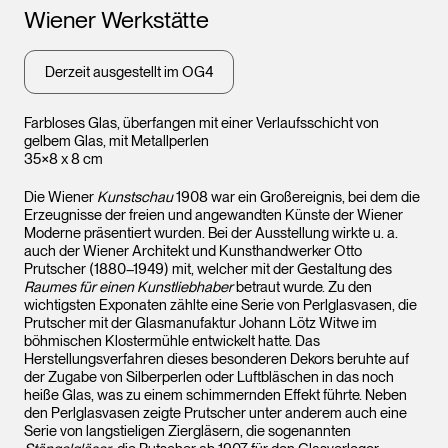
Wiener Werkstätte
Derzeit ausgestellt im OG4
Farbloses Glas, überfangen mit einer Verlaufsschicht von
gelbem Glas, mit Metallperlen
35×8 x 8 cm
Die Wiener
Kunstschau
1908 war ein Großereignis, bei dem die
Erzeugnisse der freien und angewandten Künste der Wiener
Moderne präsentiert wurden. Bei der Ausstellung wirkte u. a.
auch der Wiener Architekt und Kunsthandwerker Otto
Prutscher (1880–1949) mit, welcher mit der Gestaltung des
Raumes für einen Kunstliebhaber
betraut wurde. Zu den
wichtigsten Exponaten zählte eine Serie von Perlglasvasen, die
Prutscher mit der Glasmanufaktur Johann Lötz Witwe im
böhmischen Klostermühle entwickelt hatte. Das
Herstellungsverfahren dieses besonderen Dekors beruhte auf
der Zugabe von Silberperlen oder Luftbläschen in das noch
heiße Glas, was zu einem schimmernden Effekt führte. Neben
den Perlglasvasen zeigte Prutscher unter anderem auch eine
Serie von langstieligen Ziergläsern, die sogenannten