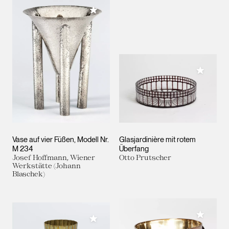
Meiner Sammlung hinzufügen
Meiner 
Vase auf vier Füßen, Modell Nr.
Glasjardinière mit rotem
M 234
Überfang
Josef Hoffmann, Wiener
Otto Prutscher
Werkstätte (Johann
Blaschek)
Meiner 
Meiner Sammlung hinzufügen