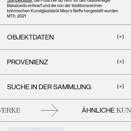
Stängelgläser
, die Putscher ab 1907 für den Glasverleger
Bakalowits entwarf und die von der traditionsreichen
böhmischen Kunstglasfabrik Meyr’s Neffe hergestellt wurden.
MTh, 2021
OBJEKTDATEN
PROVENIENZ
SUCHE IN DER SAMMLUNG
ÄHNLICHE
ERKE
KUN