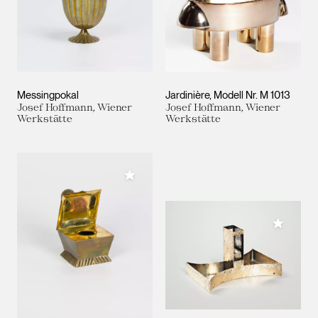
Messingpokal
Jardinière, Modell Nr. M 1013
Josef Hoffmann, Wiener
Josef Hoffmann, Wiener
Werkstätte
Werkstätte
Meiner Sammlung hinzufügen
Meiner 