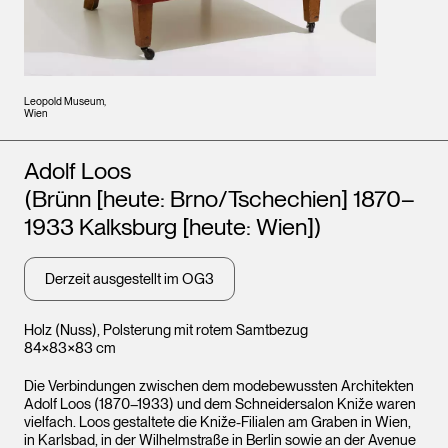
Leopold Museum,
Wien
Künstler*innen
Adolf Loos
(Brünn [heute: Brno/Tschechien] 1870–
1933 Kalksburg [heute: Wien])
Derzeit ausgestellt im OG3
Holz (Nuss), Polsterung mit rotem Samtbezug
84×83×83 cm
Die Verbindungen zwischen dem modebewussten Architekten
Adolf Loos (1870–1933) und dem Schneidersalon Kniže waren
vielfach. Loos gestaltete die Kniže-Filialen am Graben in Wien,
in Karlsbad, in der Wilhelmstraße in Berlin sowie an der Avenue