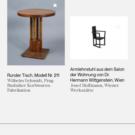
Meiner Sammlung hinzufügen
Meiner 
Armlehnstuhl aus dem Salon
der Wohnung von Dr.
Runder Tisch, Modell Nr. 211
Hermann Wittgenstein, Wien
Wilhelm Schmidt, Prag-
Rudniker Korbwaren-
Josef Hoffmann, Wiener
Fabrikation
Werkstätte