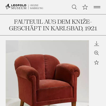
Open 
Meine Sammlu
ONLINE
Suche
SAMMLUNG
FAUTEUIL AUS DEM KNIŽE-
GESCHÄFT IN KARLSBAD
, 1921
Downl
Zoom
Star