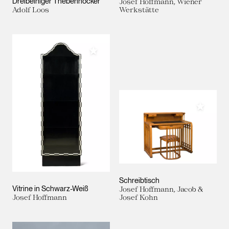
Dreibeiniger Thebenhocker
Josef Hoffmann, Wiener
Adolf Loos
Werkstätte
Meiner Sammlung hinzufügen
Meiner 
Schreibtisch
Vitrine in Schwarz-Weiß
Josef Hoffmann, Jacob &
Josef Hoffmann
Josef Kohn