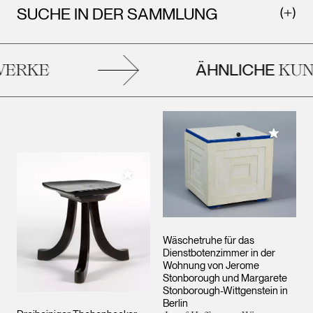
SUCHE IN DER SAMMLUNG
ÄHNLICHE
ERKE
KUN
Meiner 
Meiner Sammlung hinzufügen
Wäschetruhe für das
Dienstbotenzimmer in der
Wohnung von Jerome
Stonborough und Margarete
Stonborough-Wittgenstein in
Berlin