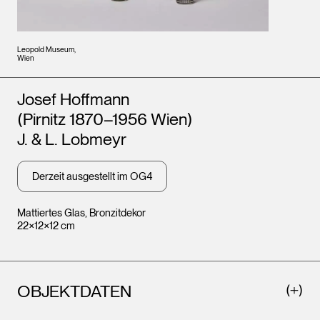
Leopold Museum,
Wien
Künstler*innen
Josef Hoffmann
(Pirnitz 1870–1956 Wien)
J. & L. Lobmeyr
Derzeit ausgestellt im OG4
Mattiertes Glas, Bronzitdekor
22×12×12 cm
OBJEKTDATEN