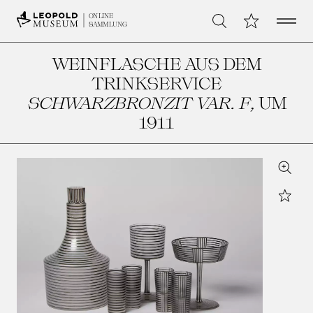
Open 
Meine Sammlu
ONLINE
Suche
SAMMLUNG
WEINFLASCHE AUS DEM
TRINKSERVICE
SCHWARZBRONZIT VAR. F
, UM
1911
Zoom
Star