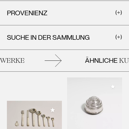
PROVENIENZ
SUCHE IN DER SAMMLUNG
ÄHNLICHE
WERKE
KU
Meiner 
Meiner Sammlung hinzufügen