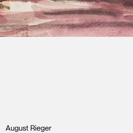
Künstler*innen
August Rieger