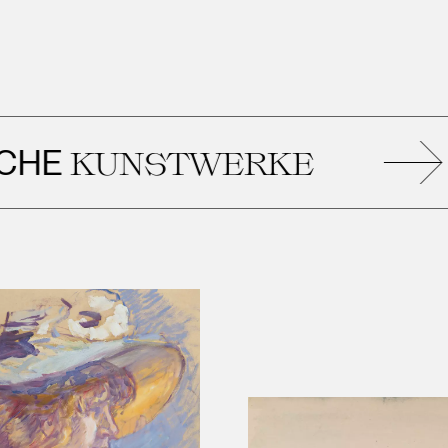
ÄH
NSTWERKE