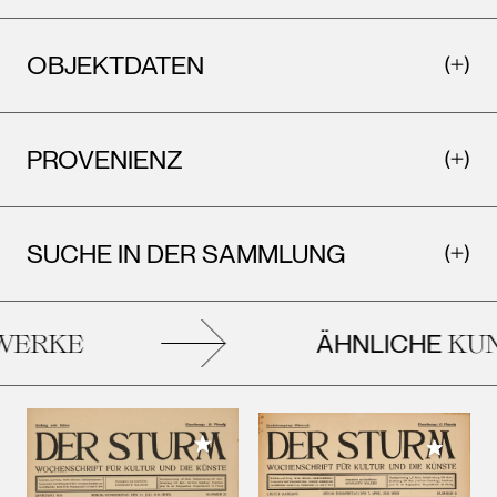
OBJEKTDATEN
PROVENIENZ
SUCHE IN DER SAMMLUNG
ÄHNLICHE
ERKE
KUNS
Meiner Sammlung hinzufügen
Meiner 