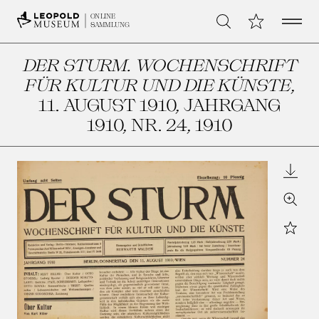
Open 
Meine Sammlu
ONLINE
Suche
SAMMLUNG
DER STURM. WOCHENSCHRIFT
FÜR KULTUR UND DIE KÜNSTE
,
11. AUGUST 1910, JAHRGANG
1910, NR. 24
, 1910
Downl
Zoom
Star