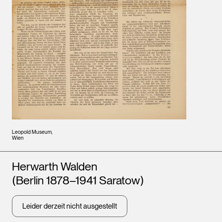
Leopold Museum,
Wien
Künstler*innen
Herwarth Walden
(Berlin 1878–1941 Saratow)
Leider derzeit nicht ausgestellt