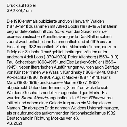
Druck auf Papier
39,2×29,7 cm
Die 1910 erstmals publizierte und von Herwarth Walden
(1878−1941) zusammen mit Alfred Döblin (1878−1957) in Berlin
begründete Zeitschrift
Der Sturm
war das Sprachrohr der
expressionistischen Künstleravantgarde. Das Blatt erschien
zuerst wöchentlich, dann halbmonatlich und ab 1915 bis zur
Einstellung 1932 monatlich. Zu den Mitarbeiter*innen, die zum
Erfolg der Zeitschrift maßgeblich beitrugen, zählten unter
anderem Adolf Loos (1870–1933), Peter Altenberg (1859–1919),
Paul Scheerbart (1863–1915) und Else Lasker-Schüler (1869–
1945). Neben literarischen Ausführungen wurden auch Beiträge
von Künstler*innen wie Wassily Kandinsky (1866–1944), Oskar
Kokoschka (1886–1980), August Macke (1887–1914), Franz
Marc (1880–1916) und Gabriele Münter (1877–1962)
abgedruckt. Unter dem Terminus „Sturm“ entwickelte sich
Waldens Geschäftsmodell zur eigenständigen Marke: Es
wurden
Sturm-Abende
abgehalten, die
Sturm-Bühne
wurde
initiiert und neben einer Galerie trug auch ein Verlag diesen
Namen. Ein abruptes Ende nahmen Waldens Unternehmungen,
als er aufgrund des aufkommenden Nationalsozialismus 1932
Deutschland in Richtung Moskau verließ.
AS, 2021