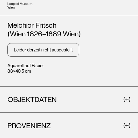
Leopold Museum,
Wien
Künstler*innen
Melchior Fritsch
(Wien 1826–1889 Wien)
Leider derzeit nicht ausgestellt
Aquarell auf Papier
33×40,5 cm
OBJEKTDATEN
PROVENIENZ