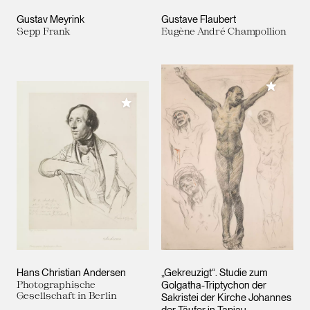
Gustav Meyrink
Gustave Flaubert
Sepp Frank
Eugène André Champollion
Meiner 
Meiner Sammlung hinzufügen
Hans Christian Andersen
„Gekreuzigt“. Studie zum
Photographische
Golgatha-Triptychon der
Gesellschaft in Berlin
Sakristei der Kirche Johannes
der Täufer in Tapiau