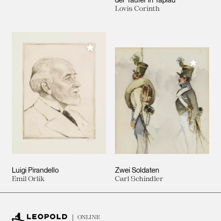
Lovis Corinth
Meiner Sammlung hinzufügen
Meiner 
Luigi Pirandello
Zwei Soldaten
Emil Orlik
Carl Schindler
ONLINE