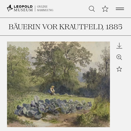
Open 
Meine Sammlu
ONLINE
Suche
SAMMLUNG
BÄUERIN VOR KRAUTFELD
, 1885
Downl
Zoom
Star