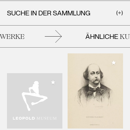
SUCHE IN DER SAMMLUNG
ÄHNLICHE
WERKE
KUN
Meiner 
Meiner Sammlung hinzufügen