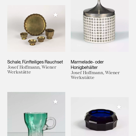
Meiner Sammlung hinzufügen
Schale, Fünfteiliges Rauchset
Marmelade- oder
Josef Hoffmann, Wiener
Honigbehälter
Werkstätte
Josef Hoffmann, Wiener
Werkstätte
Meiner Sammlung hinzufügen
Meiner 