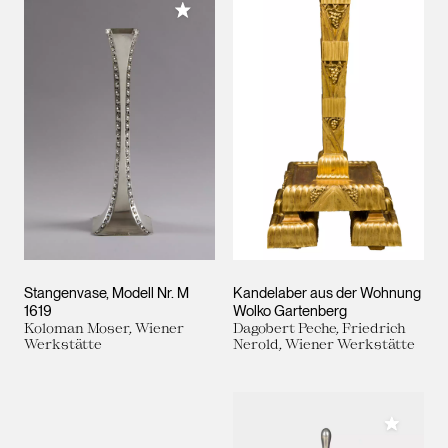
Meiner Sammlung hinzufügen
Stangenvase, Modell Nr. M
Kandelaber aus der Wohnung
1619
Wolko Gartenberg
Koloman Moser, Wiener
Dagobert Peche, Friedrich
Werkstätte
Nerold, Wiener Werkstätte
Meiner 