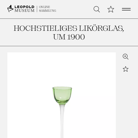
Open 
Meine Sammlu
ONLINE
Suche
SAMMLUNG
HOCHSTIELIGES LIKÖRGLAS
,
UM 1900
Zoom
Star