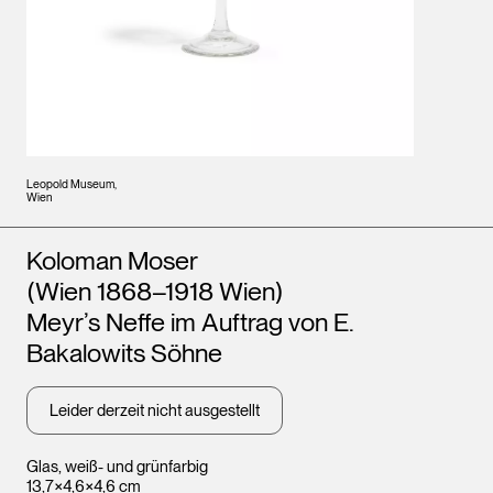
Leopold Museum,
Wien
Künstler*innen
Koloman Moser
(Wien 1868–1918 Wien)
Meyr’s Neffe im Auftrag von E.
Bakalowits Söhne
Leider derzeit nicht ausgestellt
Glas, weiß- und grünfarbig
13,7×4,6×4,6 cm