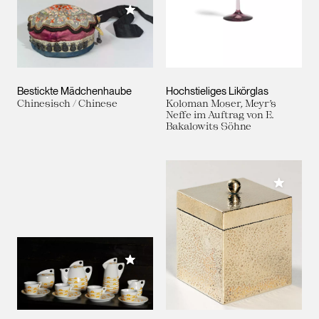
Meiner Sammlung hinzufügen
Bestickte Mädchenhaube
Hochstieliges Likörglas
Chinesisch / Chinese
Koloman Moser, Meyr’s
Neffe im Auftrag von E.
Bakalowits Söhne
Meiner 
Meiner Sammlung hinzufügen