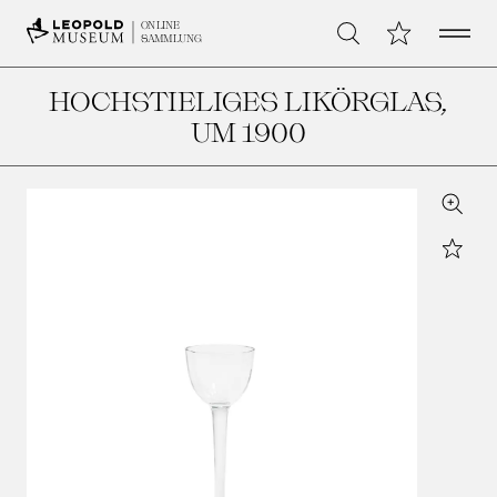
Open 
Meine Sammlu
ONLINE
Suche
SAMMLUNG
HOCHSTIELIGES LIKÖRGLAS
,
UM 1900
Zoom
Star