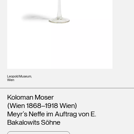
Leopold Museum,
Wien
Künstler*innen
Koloman Moser
(Wien 1868–1918 Wien)
Meyr’s Neffe im Auftrag von E.
Bakalowits Söhne