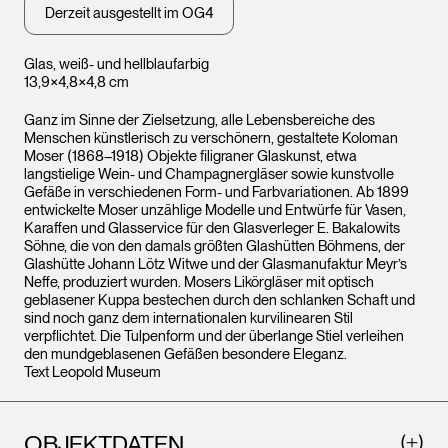
Derzeit ausgestellt im OG4
Glas, weiß- und hellblaufarbig
13,9×4,8×4,8 cm
Ganz im Sinne der Zielsetzung, alle Lebensbereiche des
Menschen künstlerisch zu verschönern, gestaltete Koloman
Moser (1868–1918) Objekte filigraner Glaskunst, etwa
langstielige Wein- und Champagnergläser sowie kunstvolle
Gefäße in verschiedenen Form- und Farbvariationen. Ab 1899
entwickelte Moser unzählige Modelle und Entwürfe für Vasen,
Karaffen und Glasservice für den Glasverleger E. Bakalowits
Söhne, die von den damals größten Glashütten Böhmens, der
Glashütte Johann Lötz Witwe und der Glasmanufaktur Meyr’s
Neffe, produziert wurden. Mosers Likörgläser mit optisch
geblasener Kuppa bestechen durch den schlanken Schaft und
sind noch ganz dem internationalen kurvilinearen Stil
verpflichtet. Die Tulpenform und der überlange Stiel verleihen
den mundgeblasenen Gefäßen besondere Eleganz.
Text Leopold Museum
OBJEKTDATEN