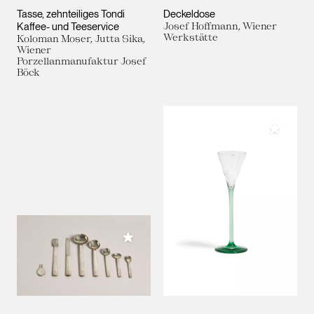
Tasse, zehnteiliges Tondi
Deckeldose
Kaffee- und Teeservice
Josef Hoffmann, Wiener
Werkstätte
Koloman Moser, Jutta Sika,
Wiener
Porzellanmanufaktur Josef
Böck
Meiner 
Meiner Sammlung hinzufügen