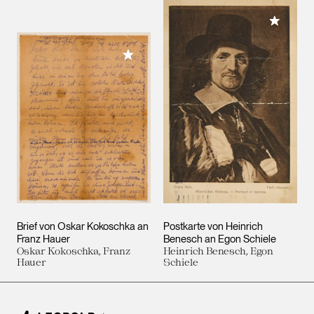
Meiner 
Meiner Sammlung hinzufügen
Brief von Oskar Kokoschka an
Postkarte von Heinrich
Franz Hauer
Benesch an Egon Schiele
Oskar Kokoschka, Franz
Heinrich Benesch, Egon
Hauer
Schiele