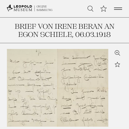
Open 
Meine Sammlu
ONLINE
Suche
SAMMLUNG
BRIEF VON IRENE BERAN AN
EGON SCHIELE
, 06.03.1918
Zoom
Star