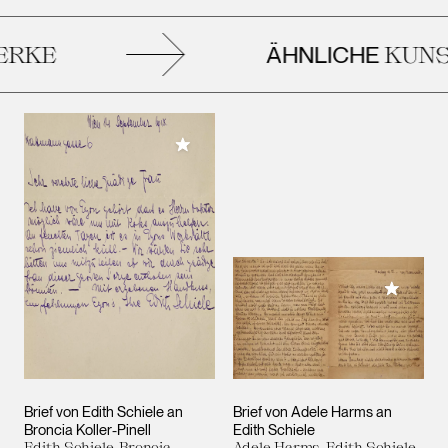
ÄHNLICHE
RKE
KUNS
Meiner Sammlung hinzufügen
Meiner 
Brief von Edith Schiele an
Brief von Adele Harms an
Broncia Koller-Pinell
Edith Schiele
Edith Schiele, Broncia
Adele Harms, Edith Schiele