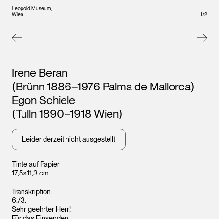
Leopo
Leopold Museum,
Wien
Wien
1
/
2
Künstler*innen
Irene Beran
(Brünn 1886–1976 Palma de Mallorca)
Egon Schiele
(Tulln 1890–1918 Wien)
Leider derzeit nicht ausgestellt
Tinte auf Papier
17,5×11,3 cm
Transkription:
6./3.
Sehr geehrter Herr!
Für das Einsenden