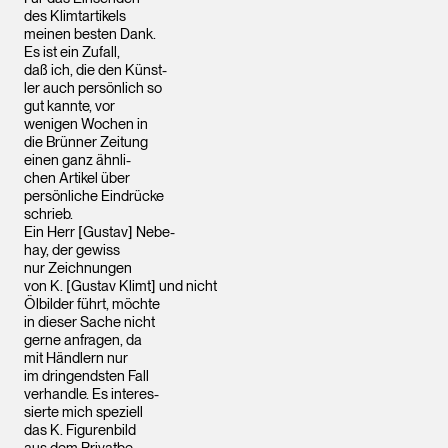
des Klimtartikels
meinen besten Dank.
Es ist ein Zufall,
daß ich, die den Künst-
ler auch persönlich so
gut kannte, vor
wenigen Wochen in
die Brünner Zeitung
einen ganz ähnli-
chen Artikel über
persönliche Eindrücke
schrieb.
Ein Herr [Gustav] Nebe-
hay, der gewiss
nur Zeichnungen
von K. [Gustav Klimt] und nicht
Ölbilder führt, möchte
in dieser Sache nicht
gerne anfragen, da
mit Händlern nur
im dringendsten Fall
verhandle. Es interes-
sierte mich speziell
das K. Figurenbild